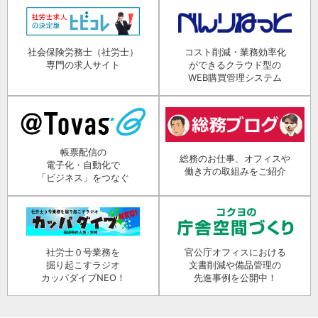
社会保険労務士（社労士）
コスト削減・業務効率化
専門の求人サイト
ができるクラウド型の
WEB購買管理システム
帳票配信の
総務のお仕事、オフィスや
電子化・自動化で
働き方の取組みをご紹介
「ビジネス」をつなぐ
社労士０号業務を
官公庁オフィスにおける
掘り起こすラジオ
文書削減や備品管理の
カッパダイブNEO！
先進事例を公開中！