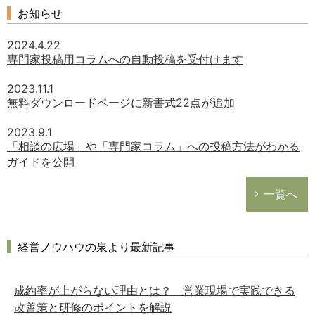
お知らせ
2024.4.22
専門家投稿用コラムへの自動投稿を受付けます
2023.11.1
無料ダウンロードページに新書式22点が追加
2023.9.1
「相談の広場」や「専門家コラム」への投稿方法がわかる
ガイドを公開
どのカテゴリーに投稿しますか？
一覧へ
選択してください
労務管理
経営ノウハウの泉より最新記事
税務経理
企業法務
成約率が上がらない理由とは？ 営業現場で実践できる
経営の知恵
改善策と研修のポイントを解説