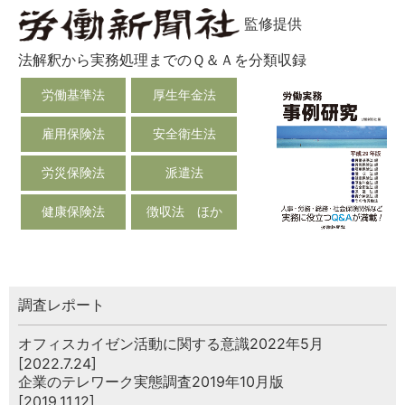
監修提供
法解釈から実務処理までのＱ＆Ａを分類収録
労働基準法
厚生年金法
雇用保険法
安全衛生法
労災保険法
派遣法
健康保険法
徴収法 ほか
調査レポート
オフィスカイゼン活動に関する意識2022年5月
[2022.7.24]
企業のテレワーク実態調査2019年10月版
[2019.11.12]