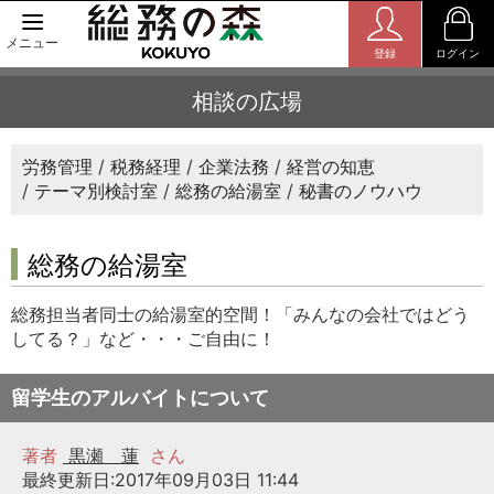
メニュー
登録
ログイン
相談の広場
労務管理
税務経理
企業法務
経営の知恵
テーマ別検討室
総務の給湯室
秘書のノウハウ
総務の給湯室
総務担当者同士の給湯室的空間！「みんなの会社ではどう
してる？」など・・・ご自由に！
留学生のアルバイトについて
著者
黒瀬 蓮
さん
最終更新日:2017年09月03日 11:44