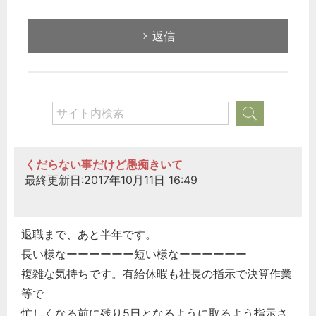
返信
くだらない事だけど愚痴きいて
最終更新日:2017年10月11日 16:49
どのカテゴリーに投稿しますか？
選択してください
退職まで、あと半年です。
労務管理
長い様なーーーーーー短い様なーーーーーー
税務経理
複雑な気持ちです。有給休暇も社長の指示で決算作業
企業法務
等で
忙しくなる前に残り5日となるように取るよう指示さ
経営の知恵