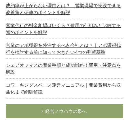
成約率が上がらない理由とは？ 営業現場で実践できる
改善策と研修のポイントを解説
営業代行の料金相場はいくら？費用の仕組みと比較する
際のポイントを解説
営業のアポ獲得を外注するべき会社とは？｜アポ獲得代
行を検討する前に知っておきたい4つの判断基準
シェアオフィスの開業手順と成功戦略！費用・注意点を
解説
コワーキングスペース運営マニュアル｜開業費用から収
益化まで網羅解説
経営ノウハウの泉へ