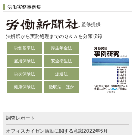
労働実務事例集
監修提供
法解釈から実務処理までのＱ＆Ａを分類収録
労働基準法
厚生年金法
雇用保険法
安全衛生法
労災保険法
派遣法
健康保険法
徴収法 ほか
調査レポート
オフィスカイゼン活動に関する意識2022年5月