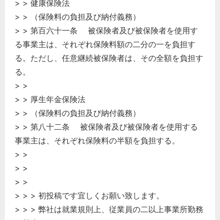
> > 健康保険法
> > （保険料の負担及び納付義務）
> > 第百六十一条 被保険者及び被保険者を使用す
る事業主は、それぞれ保険料額の二分の一を負担す
る。ただし、任意継続被保険者は、その全額を負担す
る。
> >
どのカテゴリーに投稿しますか？
選択してください
> > 厚生年金保険法
> > （保険料の負担及び納付義務）
労務管理
> > 第八十二条 被保険者及び被保険者を使用する
税務経理
事業主は、それぞれ保険料の半額を負担する。
企業法務
> >
経営の知恵
> >
> >
総務の給湯室
> > > 初投稿です宜しくお願い致します。
秘書のノウハウ
> > > 弊社は就業規則上、従業員の二以上事業所勤務
次へ