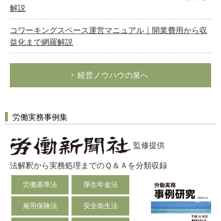
解説
コワーキングスペース運営マニュアル｜開業費用から収
益化まで網羅解説
経営ノウハウの泉へ
労働実務事例集
監修提供
法解釈から実務処理までのＱ＆Ａを分類収録
労働基準法
厚生年金法
雇用保険法
安全衛生法