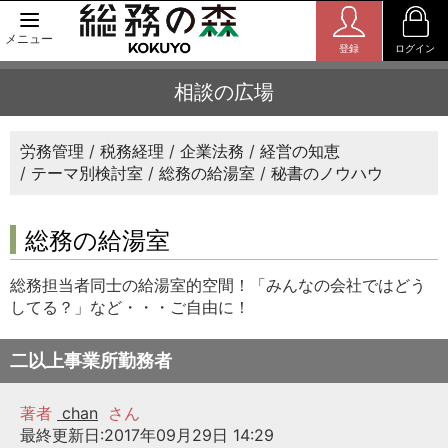
メニュー
登録
ログイン
相談の広場
労務管理
税務経理
企業法務
経営の知恵
テーマ別検討室
総務の給湯室
秘書のノウハウ
総務の給湯室
総務担当者同士の給湯室的空間！「みんなの会社ではどう
してる？」など・・・ご自由に！
二以上事業所勤務者
著者
chan
さん
最終更新日:2017年09月29日 14:29