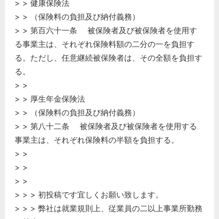
> > 健康保険法
> > （保険料の負担及び納付義務）
> > 第百六十一条 被保険者及び被保険者を使用す
る事業主は、それぞれ保険料額の二分の一を負担す
る。ただし、任意継続被保険者は、その全額を負担す
る。
> >
> > 厚生年金保険法
どのカテゴリーに投稿しますか？
選択してください
> > （保険料の負担及び納付義務）
> > 第八十二条 被保険者及び被保険者を使用する
労務管理
事業主は、それぞれ保険料の半額を負担する。
税務経理
> >
企業法務
> >
経営の知恵
> >
総務の給湯室
> > > 初投稿です宜しくお願い致します。
> > > 弊社は就業規則上、従業員の二以上事業所勤務
秘書のノウハウ