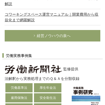
解説
コワーキングスペース運営マニュアル｜開業費用から収
益化まで網羅解説
経営ノウハウの泉へ
労働実務事例集
監修提供
法解釈から実務処理までのＱ＆Ａを分類収録
労働基準法
厚生年金法
雇用保険法
安全衛生法