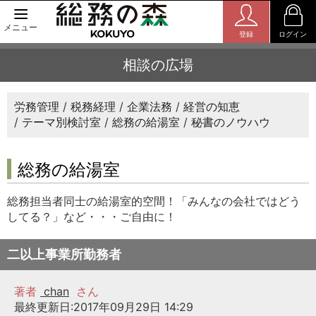
メニュー
登録
ログイン
相談の広場
労務管理
税務経理
企業法務
経営の知恵
テーマ別検討室
総務の給湯室
秘書のノウハウ
総務の給湯室
総務担当者同士の給湯室的空間！「みんなの会社ではどう
してる？」など・・・ご自由に！
二以上事業所勤務者
著者
chan
さん
最終更新日:2017年09月29日 14:29