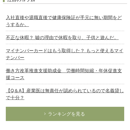
入社直後や退職直後で健康保険証が手元に無い期間をど
うするか。
不正な休暇？ 嘘の理由で休暇を取り、子供と遊んだ。
マイナンバーカードはもう取得した？ もっと使えるマイ
ナンバー
働き方改革推進支援助成金 労働時間短縮・年休促進支
援コース
【Q＆A】産業医は無責任が認められているので名義貸し
で十分？
ランキングを見る