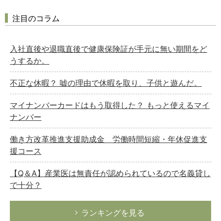
注目のコラム
入社直後や退職直後で健康保険証が手元に無い期間をど
うするか。
不正な休暇？ 嘘の理由で休暇を取り、子供と遊んだ。
マイナンバーカードはもう取得した？ もっと使えるマイ
ナンバー
働き方改革推進支援助成金 労働時間短縮・年休促進支
援コース
【Q＆A】産業医は無責任が認められているので名義貸し
で十分？
ランキングを見る