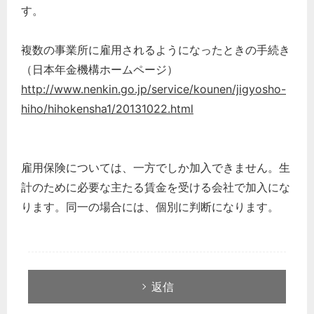
す。
複数の事業所に雇用されるようになったときの手続き
（日本年金機構ホームページ）
http://www.nenkin.go.jp/service/kounen/jigyosho-
hiho/hihokensha1/20131022.html
どのカテゴリーに投稿しますか？
雇用保険については、一方でしか加入できません。生
選択してください
計のために必要な主たる賃金を受ける会社で加入にな
労務管理
ります。同一の場合には、個別に判断になります。
税務経理
企業法務
経営の知恵
返信
総務の給湯室
秘書のノウハウ