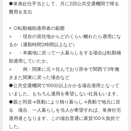
●単身赴任手当として、月に2回公共交通機関で帰る
費用を支出
> ○転勤補助適用者の範囲
> ・現在の居住地からどのくらい離れたら適用にな
るか（通勤時間2時間以上など）
> ・本拠地に戻って一人暮らしをする場合は転勤補
助適用していたか。
> 例：関東に元々住んでおり辞令で関西で3年働
きまた関東に戻った場合など
●公共交通機関で100分以上かかる場合適用となって
いました。もちろん適用を希望しない社員もいます。
●親と同居→異動により独り暮らし→異動で地元に戻
る 場合、一人暮らしを当人が希望すれば、単身社宅
適用者となります。この場合普通に家賃100％負担で
した。