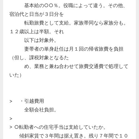
基本給の○○％。役職によって違う。その他、
宿泊代と日当が３日分を
転勤旅費として支給。家族帯同なら家族分も。
１２歳以上は半額。それ
以下は対象外。
妻帯者の単身赴任は月１回の帰省旅費を負担
（但し、課税対象となるた
め、業務と兼ね合わせて旅費交通費で処理して
いた）
> ・引越費用
全額会社負担。
>
> ○転勤者への住宅手当は支給していたか。
傾斜家賃で３年間は据え置き。残り７年間で１０