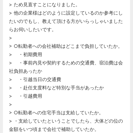
> ため見直すことになりました。
経営の知恵
> 他の企業様はどのように設定しているのか参考にし
総務の給湯室
たいのでもし、教えて頂ける方がいらっしゃいました
秘書のノウハウ
らお伺いしたいです。
次へ
>
> ○転勤者への会社補助はどこまで負担していたか。
> ・初期費用
> ・事前内見や契約するための交通費、宿泊費は会
社負担あったか
> ・引越当日の交通費
> ・赴任支度料など特別な手当があったか
> ・引越費用
>
> ○転勤者への住宅手当は支給していたか。
> ・支給していたということでしたら、大体どの位の
金額をいつ頃まで会社で補助していたか。