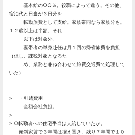
基本給の○○％。役職によって違う。その他、
宿泊代と日当が３日分を
転勤旅費として支給。家族帯同なら家族分も。
１２歳以上は半額。それ
以下は対象外。
妻帯者の単身赴任は月１回の帰省旅費を負担
（但し、課税対象となるた
め、業務と兼ね合わせて旅費交通費で処理して
いた）
> ・引越費用
全額会社負担。
>
> ○転勤者への住宅手当は支給していたか。
傾斜家賃で３年間は据え置き。残り７年間で１０