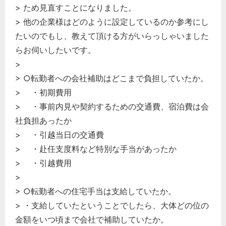
> ため見直すことになりました。
経営の知恵
> 他の企業様はどのように設定しているのか参考にし
総務の給湯室
たいのでもし、教えて頂ける方がいらっしゃいました
秘書のノウハウ
らお伺いしたいです。
次へ
>
> ○転勤者への会社補助はどこまで負担していたか。
> ・初期費用
> ・事前内見や契約するための交通費、宿泊費は会
社負担あったか
> ・引越当日の交通費
> ・赴任支度料など特別な手当があったか
> ・引越費用
>
> ○転勤者への住宅手当は支給していたか。
> ・支給していたということでしたら、大体どの位の
金額をいつ頃まで会社で補助していたか。