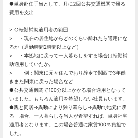
●単身赴任手当として、月に2回公共交通機関で帰る
費用を支出
> ○転勤補助適用者の範囲
> ・現在の居住地からどのくらい離れたら適用にな
るか（通勤時間2時間以上など）
> ・本拠地に戻って一人暮らしをする場合は転勤補
助適用していたか。
> 例：関東に元々住んでおり辞令で関西で3年働
きまた関東に戻った場合など
●公共交通機関で100分以上かかる場合適用となって
いました。もちろん適用を希望しない社員もいます。
●親と同居→異動により独り暮らし→異動で地元に戻
る 場合、一人暮らしを当人が希望すれば、単身社宅
適用者となります。この場合普通に家賃100％負担で
した。