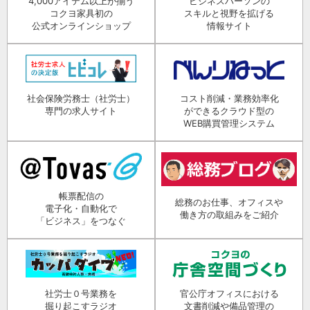
4,000アイテム以上が揃う
ビジネスパーソンの
コクヨ家具初の
スキルと視野を拡げる
公式オンラインショップ
情報サイト
社会保険労務士（社労士）
コスト削減・業務効率化
専門の求人サイト
ができるクラウド型の
WEB購買管理システム
帳票配信の
総務のお仕事、オフィスや
電子化・自動化で
働き方の取組みをご紹介
「ビジネス」をつなぐ
社労士０号業務を
官公庁オフィスにおける
掘り起こすラジオ
文書削減や備品管理の