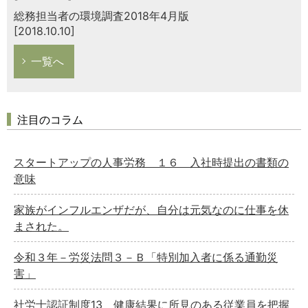
総務担当者の環境調査2018年4月版
[2018.10.10]
一覧へ
注目のコラム
スタートアップの人事労務 １６ 入社時提出の書類の
意味
家族がインフルエンザだが、自分は元気なのに仕事を休
まされた。
令和３年－労災法問３－Ｂ「特別加入者に係る通勤災
害」
社労士認証制度13 健康結果に所見のある従業員を把握