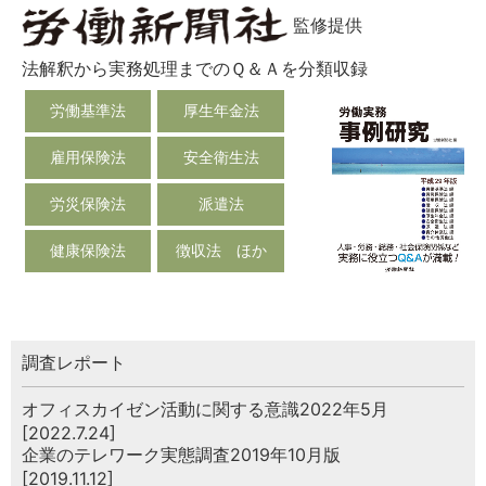
監修提供
法解釈から実務処理までのＱ＆Ａを分類収録
労働基準法
厚生年金法
雇用保険法
安全衛生法
労災保険法
派遣法
健康保険法
徴収法 ほか
調査レポート
オフィスカイゼン活動に関する意識2022年5月
[2022.7.24]
企業のテレワーク実態調査2019年10月版
[2019.11.12]