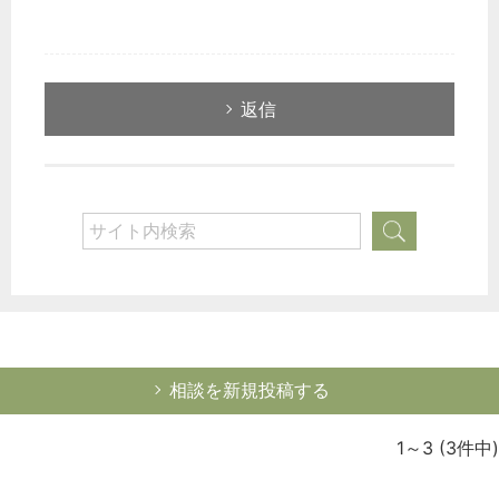
どのカテゴリーに投稿しますか？
返信
選択してください
労務管理
税務経理
企業法務
経営の知恵
総務の給湯室
秘書のノウハウ
次へ
相談を新規投稿する
1～3
(3件中)