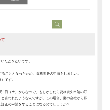
いて
どのカテゴリーに投稿しますか？
選択してください
ていただきたいです。
労務管理
務することとなったため、資格喪失の申請をしました。
税務経理
日）です。
企業法務
経営の知恵
7月1日（土）からなので、もしかしたら資格喪失申請の訂
総務の給湯室
」と言われたようなんですが、この場合、妻の会社から私
秘書のノウハウ
で訂正の申請をすることになるのでしょうか？