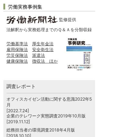
労働実務事例集
監修提供
法解釈から実務処理までのＱ＆Ａを分類収録
労働基準法
厚生年金法
雇用保険法
安全衛生法
労災保険法
派遣法
健康保険法
徴収法 ほか
調査レポート
オフィスカイゼン活動に関する意識2022年5
月
[2022.7.24]
企業のテレワーク実態調査2019年10月版
[2019.11.12]
総務担当者の環境調査2018年4月版
[2018.10.10]