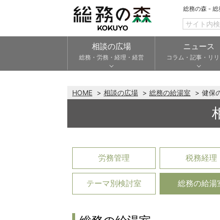
総務の森 - 
相談の広場
ニュース
総務・労務・経理・経営
コラム・記事・リリ
HOME
相談の広場
総務の給湯室
健保
労務管理
税務経理
テーマ別検討室
総務の給湯