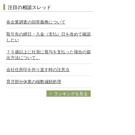
注目の相談スレッド
各企業調査の回答義務について
取引先の締日・入金（支払）日を改めて確認
したい
７５歳以上に社員に賞与を支払った場合の届
出方法について。
会社住所印を作り直す時の注意点
育児部分休業の端数減額処理
ランキングを見る