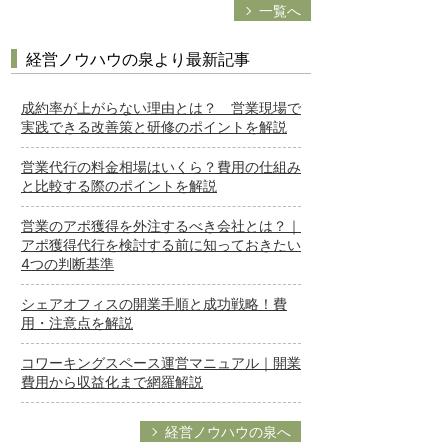
一覧へ
経営ノウハウの泉より最新記事
成約率が上がらない理由とは？ 営業現場で
実践できる改善策と研修のポイントを解説
営業代行の料金相場はいくら？費用の仕組み
と比較する際のポイントを解説
営業のアポ獲得を外注するべき会社とは？｜
アポ獲得代行を検討する前に知っておきたい
4つの判断基準
シェアオフィスの開業手順と成功戦略！費
用・注意点を解説
コワーキングスペース運営マニュアル｜開業
費用から収益化まで網羅解説
経営ノウハウの泉へ