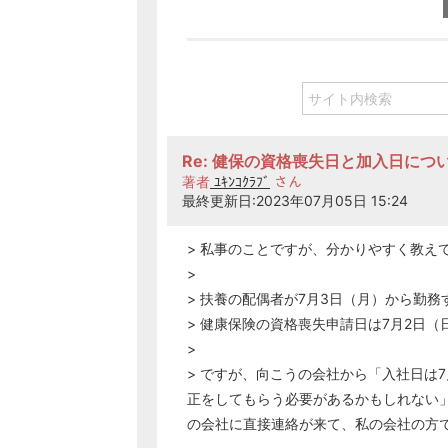
Re: 健保の資格喪失日と加入日につ
著者
ﾕｷﾝｺｸﾗﾌﾞ
さん
最終更新日:2023年07月05日 15:24
> 私事のことですが、分かりやすく教え
>
> 扶養の配偶者が7月3日（月）から勤
> 健康保険の資格喪失申請日は7月2日（
>
> ですが、向こうの会社から「入社日は
正をしてもらう必要があるかもしれない
の会社に直接連絡が来て、私の会社の方