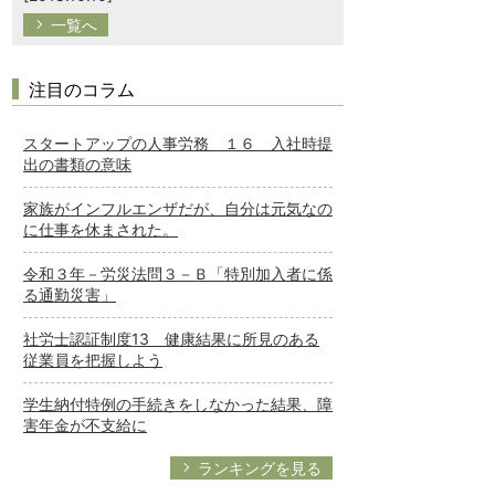
一覧へ
注目のコラム
スタートアップの人事労務 １６ 入社時提
出の書類の意味
家族がインフルエンザだが、自分は元気なの
に仕事を休まされた。
令和３年－労災法問３－Ｂ「特別加入者に係
る通勤災害」
社労士認証制度13 健康結果に所見のある
従業員を把握しよう
学生納付特例の手続きをしなかった結果、障
害年金が不支給に
ランキングを見る