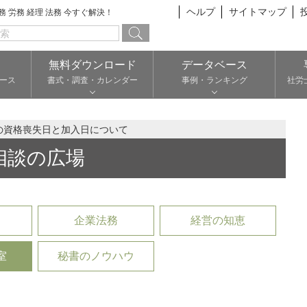
ヘルプ
サイトマップ
総務 労務 経理 法務 今すぐ解決！
無料ダウンロード
データベース
ース
書式・調査・カレンダー
事例・ランキング
社労
の資格喪失日と加入日について
相談の広場
企業法務
経営の知恵
室
秘書のノウハウ