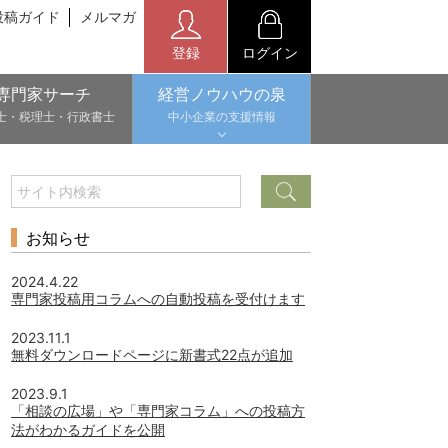
投稿ガイド
メルマガ
登録
ログイン
専門家サーチ
経営ノウハウの泉
士・税理士・行政書士
中小企業の支援情報
お知らせ
2024.4.22
専門家投稿用コラムへの自動投稿を受付けます
2023.11.1
無料ダウンロードページに新書式22点が追加
2023.9.1
「相談の広場」や「専門家コラム」への投稿方
法がわかるガイドを公開