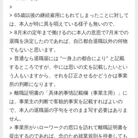
>
> 65歳以後の継続雇用にもれてしまったことに対して
は、本人が特に異を唱えている様子も無いので、
> 8月末の定年まで働けるのに本人の意思で7月末での
退職を決定したのであれば、自己都合退職以外の何物
でもないと思います。
> 普通なら退職届には “一身上の都合により” と記載
するところですが、中には思いの丈を記載したいとい
う人もいますから、それを訂正させるかどうかは事業
所の判断になります。
> 離職証明書の「具体的事情記載欄（事業主用）」に
は、事業主の判断で客観的事実を記載すればよいの
で、本人の退職届の字句をそのまま写す必要はありま
せん。
> 事業所がハローワークの窓口を訪れて離職証明書を
提出するのであれば、念のため就業規則を持参しても