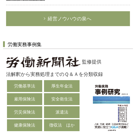
経営ノウハウの泉へ
労働実務事例集
監修提供
法解釈から実務処理までのＱ＆Ａを分類収録
労働基準法
厚生年金法
雇用保険法
安全衛生法
労災保険法
派遣法
健康保険法
徴収法 ほか