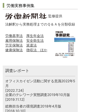
労働実務事例集
監修提供
法解釈から実務処理までのＱ＆Ａを分類収録
労働基準法
厚生年金法
雇用保険法
安全衛生法
労災保険法
派遣法
健康保険法
徴収法 ほか
調査レポート
オフィスカイゼン活動に関する意識2022年5
月
[2022.7.24]
企業のテレワーク実態調査2019年10月版
[2019.11.12]
総務担当者の環境調査2018年4月版
[2018.10.10]