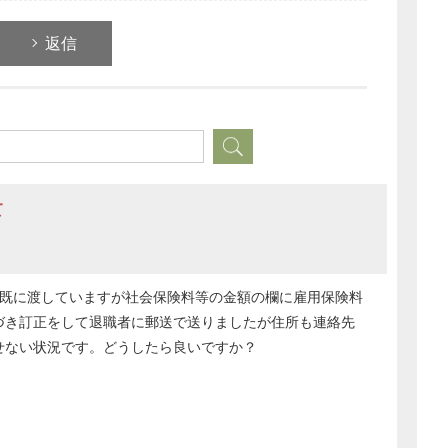
返信
どのカテゴリーに投稿しますか？
選択してください
労務管理
税務経理
企業法務
て
経営の知恵
総務の給湯室
秘書のノウハウ
を既に渡していますが社会保険料等の金額の欄に雇用保険料
次へ
づき訂正をして退職者に郵送で送りましたが住所も連絡先
せない状況です。どうしたら良いですか？