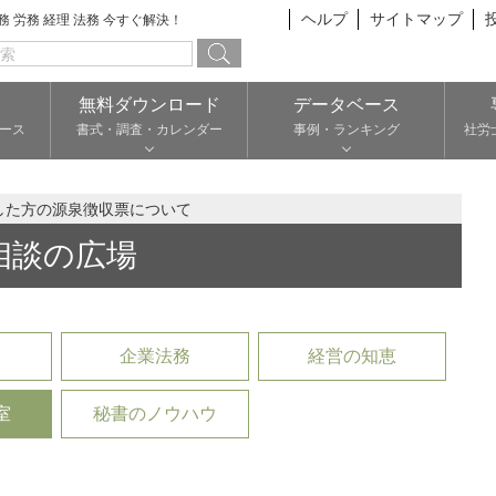
ヘルプ
サイトマップ
総務 労務 経理 法務 今すぐ解決！
無料ダウンロード
データベース
ース
書式・調査・カレンダー
事例・ランキング
社労
した方の源泉徴収票について
相談の広場
企業法務
経営の知恵
室
秘書のノウハウ