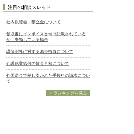
注目の相談スレッド
社内親睦会 積立金について
領収書にインボイス番号は記載されている
が、失効している場合
講師謝礼に対する源泉徴収について
介護休業給付の賃金月額について
外国送金で差し引かれた手数料の請求につい
て
ランキングを見る