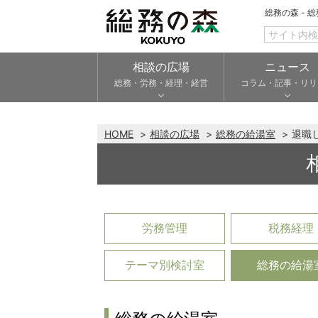
総務の森 - 
相談の広場
ニュース
総務・労務・経理・経営
コラム・記事・リリ
HOME
相談の広場
総務の給湯室
退職
労務管理
税務経理
テーマ別検討室
総務の給湯