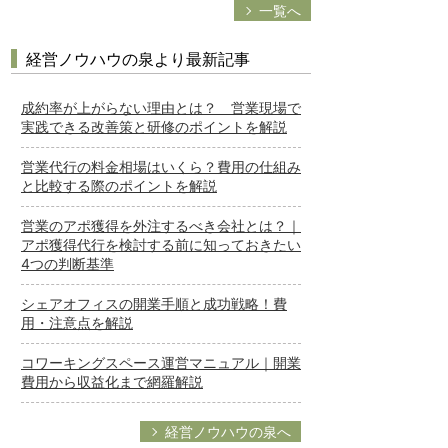
一覧へ
経営ノウハウの泉より最新記事
成約率が上がらない理由とは？ 営業現場で
実践できる改善策と研修のポイントを解説
営業代行の料金相場はいくら？費用の仕組み
と比較する際のポイントを解説
営業のアポ獲得を外注するべき会社とは？｜
アポ獲得代行を検討する前に知っておきたい
4つの判断基準
シェアオフィスの開業手順と成功戦略！費
用・注意点を解説
コワーキングスペース運営マニュアル｜開業
費用から収益化まで網羅解説
経営ノウハウの泉へ