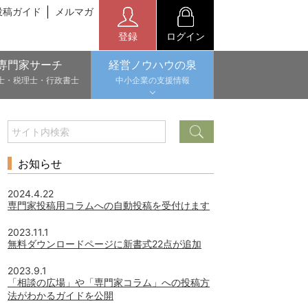
投稿ガイド
メルマガ
登録
ログイン
専門家サーチ
経営ノウハウの泉
士・税理士・行政書士
中小企業の支援情報
お知らせ
2024.4.22
専門家投稿用コラムへの自動投稿を受付けます
2023.11.1
無料ダウンロードページに新書式22点が追加
2023.9.1
「相談の広場」や「専門家コラム」への投稿方
法がわかるガイドを公開