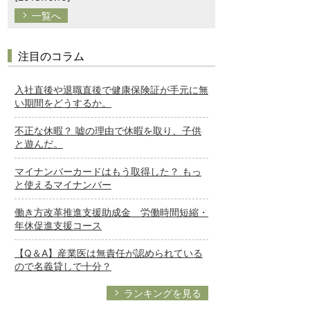
一覧へ
注目のコラム
入社直後や退職直後で健康保険証が手元に無
い期間をどうするか。
不正な休暇？ 嘘の理由で休暇を取り、子供
と遊んだ。
マイナンバーカードはもう取得した？ もっ
と使えるマイナンバー
働き方改革推進支援助成金 労働時間短縮・
年休促進支援コース
【Q＆A】産業医は無責任が認められている
ので名義貸しで十分？
ランキングを見る