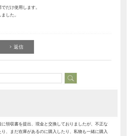
部でだけ使用します。
しました。
返信
どのカテゴリーに投稿しますか？
選択してください
労務管理
後に領収書を提出、現金と交換しておりましたが、不正な
税務経理
たり、まだ在庫があるのに購入したり、私物も一緒に購入
企業法務