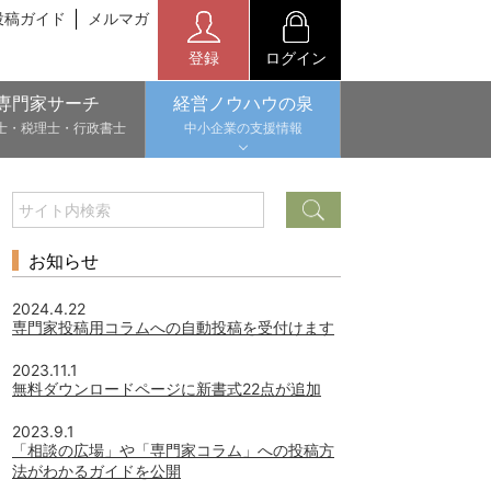
投稿ガイド
メルマガ
登録
ログイン
専門家サーチ
経営ノウハウの泉
士・税理士・行政書士
中小企業の支援情報
お知らせ
2024.4.22
専門家投稿用コラムへの自動投稿を受付けます
2023.11.1
無料ダウンロードページに新書式22点が追加
2023.9.1
「相談の広場」や「専門家コラム」への投稿方
法がわかるガイドを公開