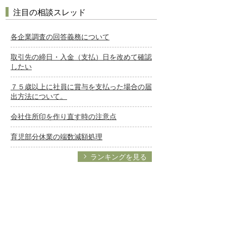
注目の相談スレッド
各企業調査の回答義務について
取引先の締日・入金（支払）日を改めて確認
したい
７５歳以上に社員に賞与を支払った場合の届
出方法について。
会社住所印を作り直す時の注意点
育児部分休業の端数減額処理
ランキングを見る