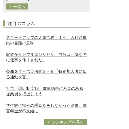
一覧へ
注目のコラム
スタートアップの人事労務 １６ 入社時提
出の書類の意味
家族がインフルエンザだが、自分は元気なの
に仕事を休まされた。
令和３年－労災法問３－Ｂ「特別加入者に係
る通勤災害」
社労士認証制度13 健康結果に所見のある
従業員を把握しよう
学生納付特例の手続きをしなかった結果、障
害年金が不支給に
ランキングを見る