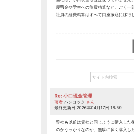
慶弔金や学生への旅費精算など、ごく一
社員の経費精算はすべて口座振込に移行
Re: 小口現金管理
著者
ハンコック
さん
最終更新日:2026年04月17日 16:59
弊社も以前は貴社と同じように購入した
のかうっかりなのか、無駄に多く購入し