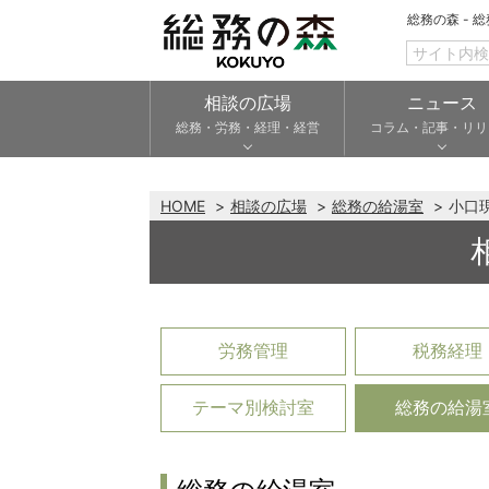
総務の森 - 
相談の広場
ニュース
総務・労務・経理・経営
コラム・記事・リリ
HOME
相談の広場
総務の給湯室
小口
労務管理
税務経理
テーマ別検討室
総務の給湯