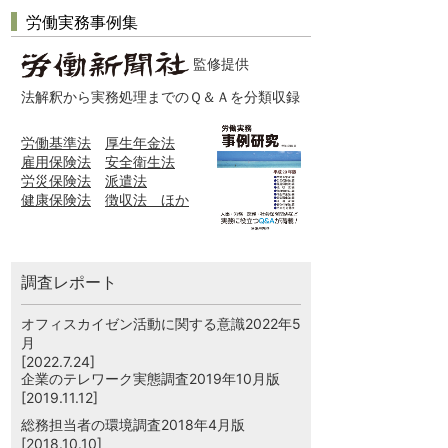
労働実務事例集
監修提供
法解釈から実務処理までのＱ＆Ａを分類収録
労働基準法
厚生年金法
雇用保険法
安全衛生法
労災保険法
派遣法
健康保険法
徴収法 ほか
調査レポート
オフィスカイゼン活動に関する意識2022年5
月
[2022.7.24]
企業のテレワーク実態調査2019年10月版
[2019.11.12]
総務担当者の環境調査2018年4月版
[2018.10.10]