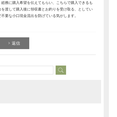
、総務に購入希望を伝えてもらい、こちらで購入できるも
経営の知恵
金を渡して購入後に領収書とお釣りを受け取る、としてい
総務の給湯室
で不要な小口現金流出を防げている気がします。
秘書のノウハウ
次へ
返信