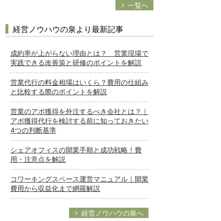
一覧へ
経営ノウハウの泉より最新記事
成約率が上がらない理由とは？ 営業現場で
実践できる改善策と研修のポイントを解説
営業代行の料金相場はいくら？費用の仕組み
と比較する際のポイントを解説
営業のアポ獲得を外注するべき会社とは？｜
アポ獲得代行を検討する前に知っておきたい
4つの判断基準
シェアオフィスの開業手順と成功戦略！費
用・注意点を解説
コワーキングスペース運営マニュアル｜開業
費用から収益化まで網羅解説
経営ノウハウの泉へ