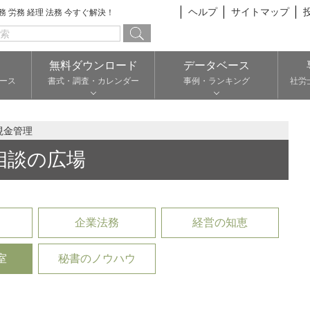
ヘルプ
サイトマップ
総務 労務 経理 法務 今すぐ解決！
無料ダウンロード
データベース
ース
書式・調査・カレンダー
事例・ランキング
社労
現金管理
相談の広場
企業法務
経営の知恵
室
秘書のノウハウ