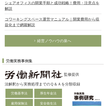
シェアオフィスの開業手順と成功戦略！費用・注意点を
次へ
解説
コワーキングスペース運営マニュアル｜開業費用から収
益化まで網羅解説
経営ノウハウの泉へ
労働実務事例集
監修提供
法解釈から実務処理までのＱ＆Ａを分類収録
労働基準法
厚生年金法
雇用保険法
安全衛生法