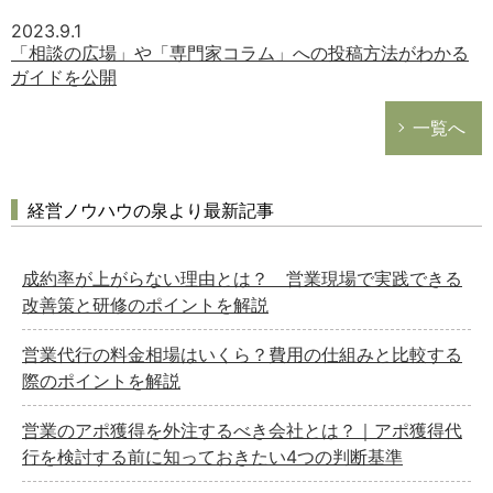
2023.9.1
「相談の広場」や「専門家コラム」への投稿方法がわかる
ガイドを公開
一覧へ
経営ノウハウの泉より最新記事
どのカテゴリーに投稿しますか？
選択してください
成約率が上がらない理由とは？ 営業現場で実践できる
改善策と研修のポイントを解説
労務管理
税務経理
営業代行の料金相場はいくら？費用の仕組みと比較する
企業法務
際のポイントを解説
経営の知恵
営業のアポ獲得を外注するべき会社とは？｜アポ獲得代
総務の給湯室
行を検討する前に知っておきたい4つの判断基準
秘書のノウハウ