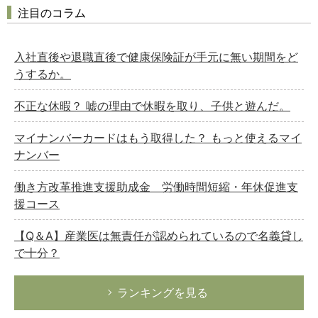
注目のコラム
入社直後や退職直後で健康保険証が手元に無い期間をど
うするか。
不正な休暇？ 嘘の理由で休暇を取り、子供と遊んだ。
マイナンバーカードはもう取得した？ もっと使えるマイ
ナンバー
働き方改革推進支援助成金 労働時間短縮・年休促進支
援コース
【Q＆A】産業医は無責任が認められているので名義貸し
で十分？
ランキングを見る