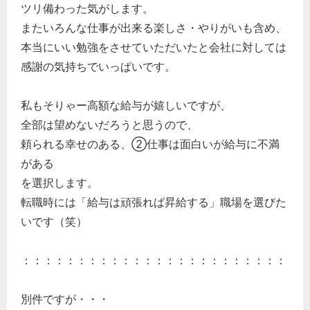
ツリ備わった気がします。
経営の知恵
またいろんな仕事が出来る楽しさ・やりがいも含め、
総務の給湯室
本当にいい勉強をさせていただいたと会社に対しては
秘書のノウハウ
感謝の気持ちでいっぱいです。
次へ
私もそりゃー高額な給与が嬉しいですが、
全部は望めないだろうと思うので、
頼られる幸せのある、②仕事は面白いが給与に不満
がある
を選択します。
転職時には「給与は頑張れば昇給する」職場を選びた
いです（笑）
：：：：：：：：：：：：：：：：：：：：：：：：
別件ですが・・・