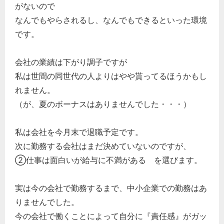
がないので
なんでもやらされるし、なんでもできるといった環境
です。
会社の業績は下がり調子ですが
私は世間の同世代の人よりはやや貰ってるほうかもし
れません。
（が、夏のボーナスはありませんでした・・・）
私は会社を今月末で退職予定です。
次に勤務する会社はまだ決めていないのですが、
どのカテゴリーに投稿しますか？
②仕事は面白いが給与に不満がある を選びます。
選択してください
実は今の会社で勤務するまで、中小企業での勤務はあ
労務管理
りませんでした。
税務経理
今の会社で働くことによって自分に『責任感』がガッ
企業法務