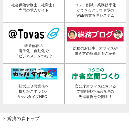
社会保険労務士（社労士）
コスト削減・業務効率化
専門の求人サイト
ができるクラウド型の
WEB購買管理システム
帳票配信の
総務のお仕事、オフィスや
電子化・自動化で
働き方の取組みをご紹介
「ビジネス」をつなぐ
社労士０号業務を
官公庁オフィスにおける
掘り起こすラジオ
文書削減や備品管理の
カッパダイブNEO！
先進事例を公開中！
総務の森トップ