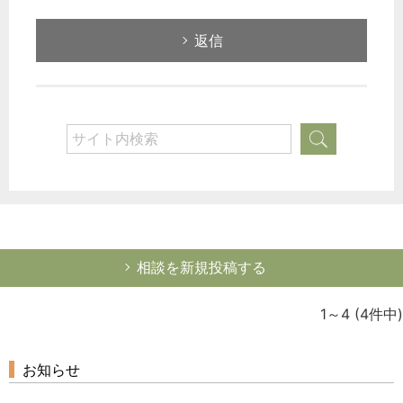
どのカテゴリーに投稿しますか？
選択してください
返信
労務管理
税務経理
企業法務
経営の知恵
総務の給湯室
秘書のノウハウ
次へ
相談を新規投稿する
1～4
(4件中)
お知らせ