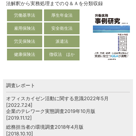
法解釈から実務処理までのＱ＆Ａを分類収録
労働基準法
厚生年金法
雇用保険法
安全衛生法
労災保険法
派遣法
健康保険法
徴収法 ほか
調査レポート
オフィスカイゼン活動に関する意識2022年5月
[2022.7.24]
企業のテレワーク実態調査2019年10月版
[2019.11.12]
総務担当者の環境調査2018年4月版
[2018.10.10]