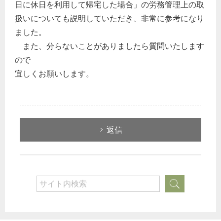
日に休日を利用して帰宅した場合」の労務管理上の取
税務経理
扱いについても説明していただき、非常に参考になり
企業法務
ました。
経営の知恵
また、分らないことがありましたら質問いたします
総務の給湯室
ので
宜しくお願いします。
秘書のノウハウ
次へ
返信