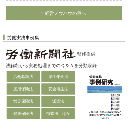
経営ノウハウの泉へ
労働実務事例集
監修提供
法解釈から実務処理までのＱ＆Ａを分類収録
労働基準法
厚生年金法
雇用保険法
安全衛生法
労災保険法
派遣法
健康保険法
徴収法 ほか