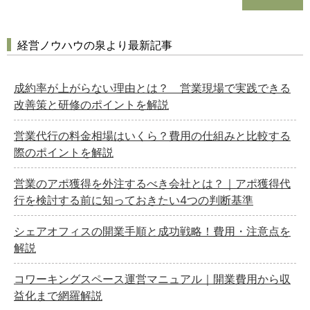
経営ノウハウの泉より最新記事
成約率が上がらない理由とは？ 営業現場で実践できる
改善策と研修のポイントを解説
営業代行の料金相場はいくら？費用の仕組みと比較する
際のポイントを解説
営業のアポ獲得を外注するべき会社とは？｜アポ獲得代
行を検討する前に知っておきたい4つの判断基準
シェアオフィスの開業手順と成功戦略！費用・注意点を
解説
コワーキングスペース運営マニュアル｜開業費用から収
益化まで網羅解説