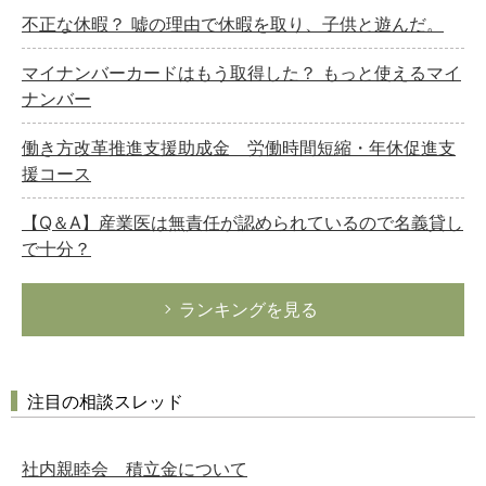
不正な休暇？ 嘘の理由で休暇を取り、子供と遊んだ。
マイナンバーカードはもう取得した？ もっと使えるマイ
ナンバー
働き方改革推進支援助成金 労働時間短縮・年休促進支
援コース
【Q＆A】産業医は無責任が認められているので名義貸し
で十分？
ランキングを見る
注目の相談スレッド
社内親睦会 積立金について