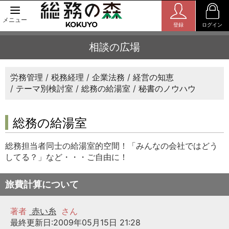
メニュー
登録
ログイン
相談の広場
労務管理
税務経理
企業法務
経営の知恵
テーマ別検討室
総務の給湯室
秘書のノウハウ
総務の給湯室
総務担当者同士の給湯室的空間！「みんなの会社ではどう
してる？」など・・・ご自由に！
旅費計算について
著者
赤い糸
さん
最終更新日:2009年05月15日 21:28