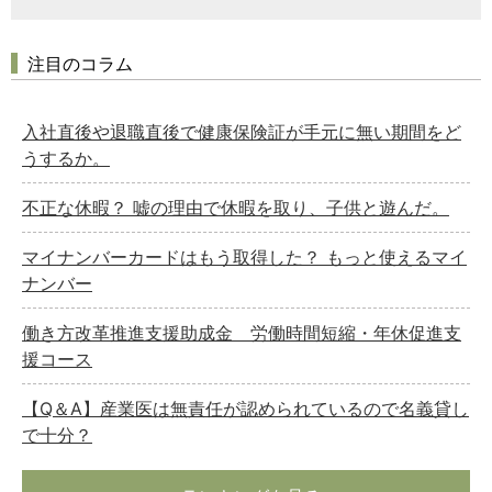
注目のコラム
入社直後や退職直後で健康保険証が手元に無い期間をど
うするか。
不正な休暇？ 嘘の理由で休暇を取り、子供と遊んだ。
マイナンバーカードはもう取得した？ もっと使えるマイ
ナンバー
働き方改革推進支援助成金 労働時間短縮・年休促進支
援コース
【Q＆A】産業医は無責任が認められているので名義貸し
で十分？