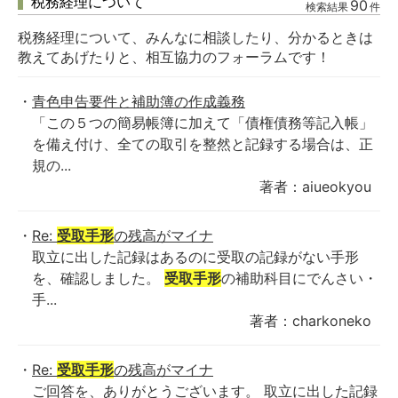
税務経理について
90
検索結果
件
税務経理について、みんなに相談したり、分かるときは
教えてあげたりと、相互協力のフォーラムです！
青色申告要件と補助簿の作成義務
「この５つの簡易帳簿に加えて「債権債務等記入帳」
を備え付け、全ての取引を整然と記録する場合は、正
規の...
著者：aiueokyou
Re:
受取手形
の残高がマイナ
取立に出した記録はあるのに受取の記録がない手形
を、確認しました。
受取手形
の補助科目にでんさい・
手...
著者：charkoneko
Re:
受取手形
の残高がマイナ
ご回答を、ありがとうございます。 取立に出した記録