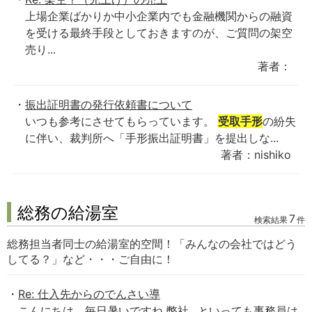
上場企業ばかりか中小企業内でも金融機関からの融資
を受ける最終手段としておきますのが、ご質問の架空
売り...
著者：
振出証明書の発行依頼書について
いつも参考にさせてもらっています。
受取手形
の紛失
に伴い、裁判所へ「手形振出証明書」を提出しな...
著者：nishiko
総務の給湯室
7
検索結果
件
総務担当者同士の給湯室的空間！「みんなの会社ではどう
してる？」など・・・ご自由に！
Re: 仕入先からのでんさい導
こんにちは 毎日暑いですね 弊社…といっても事務員は