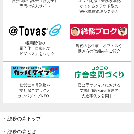
社会保険労務士（社労士）
コスト削減・業務効率化
専門の求人サイト
ができるクラウド型の
WEB購買管理システム
帳票配信の
総務のお仕事、オフィスや
電子化・自動化で
働き方の取組みをご紹介
「ビジネス」をつなぐ
社労士０号業務を
官公庁オフィスにおける
掘り起こすラジオ
文書削減や備品管理の
カッパダイブNEO！
先進事例を公開中！
総務の森トップ
総務の森とは