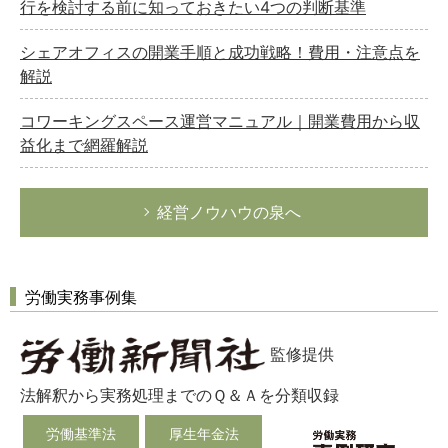
行を検討する前に知っておきたい4つの判断基準
シェアオフィスの開業手順と成功戦略！費用・注意点を
解説
コワーキングスペース運営マニュアル｜開業費用から収
益化まで網羅解説
経営ノウハウの泉へ
労働実務事例集
監修提供
法解釈から実務処理までのＱ＆Ａを分類収録
労働基準法
厚生年金法