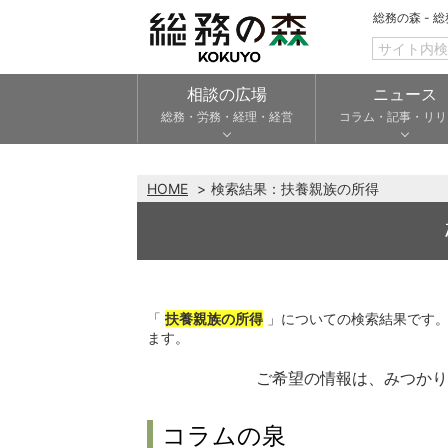
総務の森 - 
相談の広場
ニュース
総務・労務・経理・経営
コラム・記事・リリ
HOME
検索結果：
扶養親族の所得
「
扶養親族の所得
」についての検索結果です
ます。
ご希望の情報は、みつか
コラムの泉