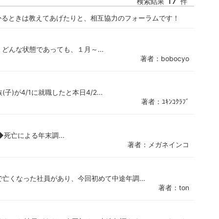
17
検索結果
件
かるときは教えてあげたりと、相互協力のフォーラムです！
、どんな状態であっても、１月～...
著者：bobocyo
)が4/1に就職したと本日4/2...
著者：ﾕｷﾝｺｸﾗﾌﾞ
◆死亡による年末調...
著者：メガネインコ
で亡くなった社員があり、今回初めて中途年調...
著者：ton