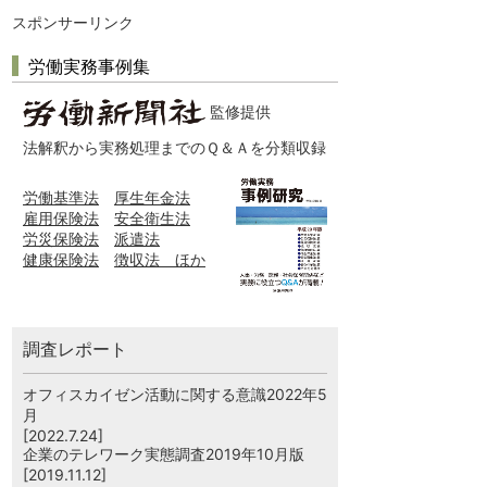
スポンサーリンク
労働実務事例集
監修提供
法解釈から実務処理までのＱ＆Ａを分類収録
労働基準法
厚生年金法
雇用保険法
安全衛生法
労災保険法
派遣法
健康保険法
徴収法 ほか
調査レポート
オフィスカイゼン活動に関する意識2022年5
月
[2022.7.24]
企業のテレワーク実態調査2019年10月版
[2019.11.12]