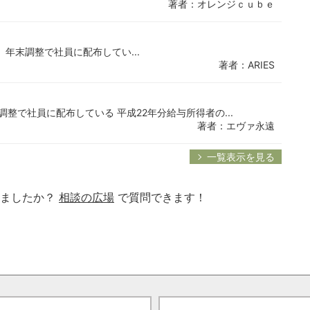
著者：オレンジｃｕｂｅ
 年末調整で社員に配布してい...
著者：ARIES
で社員に配布している 平成22年分給与所得者の...
著者：エヴァ永遠
一覧表示を見る
りましたか？
相談の広場
で質問できます！