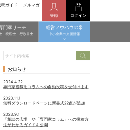
投稿ガイド
メルマガ
登録
ログイン
専門家サーチ
経営ノウハウの泉
士・税理士・行政書士
中小企業の支援情報
お知らせ
2024.4.22
専門家投稿用コラムへの自動投稿を受付けます
2023.11.1
無料ダウンロードページに新書式22点が追加
2023.9.1
「相談の広場」や「専門家コラム」への投稿方
法がわかるガイドを公開