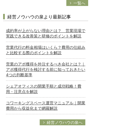
一覧へ
経営ノウハウの泉より最新記事
成約率が上がらない理由とは？ 営業現場で
実践できる改善策と研修のポイントを解説
営業代行の料金相場はいくら？費用の仕組み
と比較する際のポイントを解説
営業のアポ獲得を外注するべき会社とは？｜
アポ獲得代行を検討する前に知っておきたい
4つの判断基準
シェアオフィスの開業手順と成功戦略！費
用・注意点を解説
コワーキングスペース運営マニュアル｜開業
費用から収益化まで網羅解説
経営ノウハウの泉へ