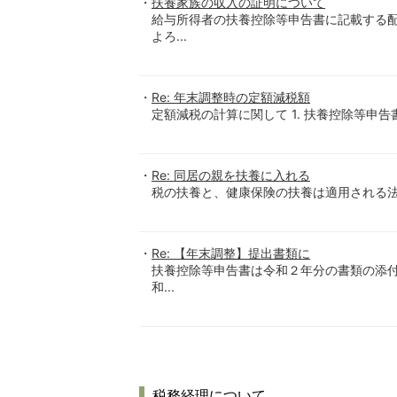
扶養家族の収入の証明について
給与所得者の扶養控除等申告書に記載する
よろ...
Re: 年末調整時の定額減税額
定額減税の計算に関して 1. 扶養控除等申告
Re: 同居の親を扶養に入れる
税の扶養と、健康保険の扶養は適用される法
Re: 【年末調整】提出書類に
扶養控除等申告書は令和２年分の書類の添付
和...
税務経理について