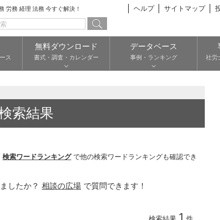
ヘルプ
サイトマップ
総務 労務 経理 法務 今すぐ解決！
無料ダウンロード
データベース
ース
書式・調査・カレンダー
事例・ランキング
社労
検索結果
。
検索ワードランキング
で他の検索ワードランキングも確認でき
りましたか？
相談の広場
で質問できます！
1
検索結果
件