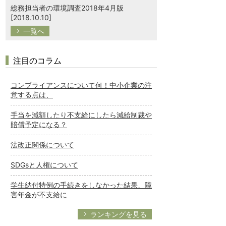
総務担当者の環境調査2018年4月版
[2018.10.10]
一覧へ
注目のコラム
コンプライアンスについて何！中小企業の注
意する点は、
手当を減額したり不支給にしたら減給制裁や
賠償予定になる？
法改正関係について
SDGsと人権について
学生納付特例の手続きをしなかった結果、障
害年金が不支給に
ランキングを見る