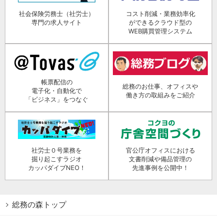
社会保険労務士（社労士）
コスト削減・業務効率化
専門の求人サイト
ができるクラウド型の
WEB購買管理システム
帳票配信の
総務のお仕事、オフィスや
電子化・自動化で
働き方の取組みをご紹介
「ビジネス」をつなぐ
社労士０号業務を
官公庁オフィスにおける
掘り起こすラジオ
文書削減や備品管理の
カッパダイブNEO！
先進事例を公開中！
総務の森トップ