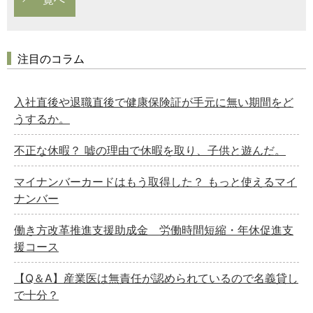
注目のコラム
入社直後や退職直後で健康保険証が手元に無い期間をど
うするか。
不正な休暇？ 嘘の理由で休暇を取り、子供と遊んだ。
マイナンバーカードはもう取得した？ もっと使えるマイ
ナンバー
働き方改革推進支援助成金 労働時間短縮・年休促進支
援コース
【Q＆A】産業医は無責任が認められているので名義貸し
で十分？