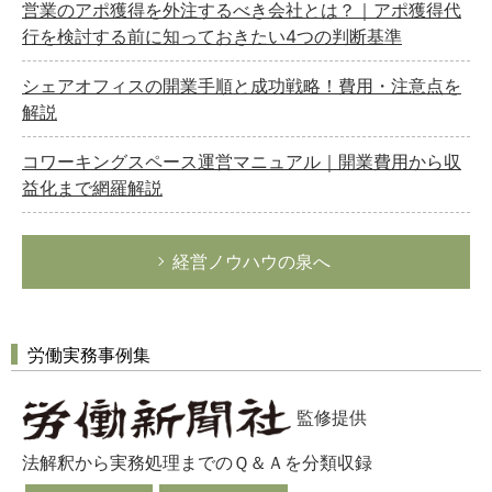
営業のアポ獲得を外注するべき会社とは？｜アポ獲得代
行を検討する前に知っておきたい4つの判断基準
シェアオフィスの開業手順と成功戦略！費用・注意点を
解説
コワーキングスペース運営マニュアル｜開業費用から収
益化まで網羅解説
経営ノウハウの泉へ
労働実務事例集
監修提供
法解釈から実務処理までのＱ＆Ａを分類収録