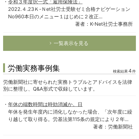
令和３年度択一式「雇用保険法」
2022.４.23Ｋ-Ｎet社労士受験ゼミ合格ナビゲーション
No960本日のメニュー１はじめに２改正...
著者：K-Net社労士事務所
一覧表示を見る
労働実務事例集
4
検索結果
件
労働新聞社に寄せられた実務トラブルとアドバイスを法律
別に整理し、Q&A形式で収録しています。
年休の端数時間は時効消滅か。日
年休を発生年度内に消化しなかった場合、「次年度に繰
り越して取り得る。労基法第115条の規定により２年...
著者：労働新聞社