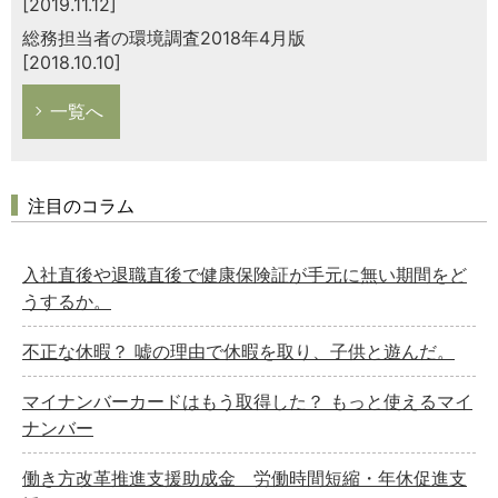
[2019.11.12]
総務担当者の環境調査2018年4月版
[2018.10.10]
一覧へ
注目のコラム
入社直後や退職直後で健康保険証が手元に無い期間をど
うするか。
不正な休暇？ 嘘の理由で休暇を取り、子供と遊んだ。
マイナンバーカードはもう取得した？ もっと使えるマイ
ナンバー
働き方改革推進支援助成金 労働時間短縮・年休促進支