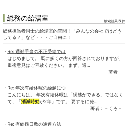
総務の給湯室
5
検索結果
件
総務担当者同士の給湯室的空間！「みんなの会社ではどう
してる？」など・・・ご自由に！
Re: 通勤手当の不正受給では
はじめまして。 既に多くの方が回答されておりますが、
重複意見はご容赦ください。 まず、通...
著者：
Re: 年次有給休暇の繰越につ
こんにちは。 年次有給休暇は「繰越ができる」ではなく
て、「
消滅時効
が2年」です。 要するに発...
著者：－くろ－
Re: 有給残日数の通達方法