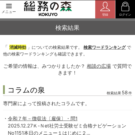
メニュー
登録
ログイン
検索結果
「
消滅時効
」についての検索結果です。
検索ワードランキング
で
他の検索ワードランキングも確認できます。
ご希望の情報は、みつかりましたか？
相談の広場
で質問で
きます！
コラムの泉
58
検索結果
件
専門家によって投稿されたコラムです。
令和７年－徴収法〔雇保〕・問1
2025.12.27Ｋ-Ｎet社労士受験ゼミ合格ナビゲーション
No1151本日のメニュー１はじめに２...