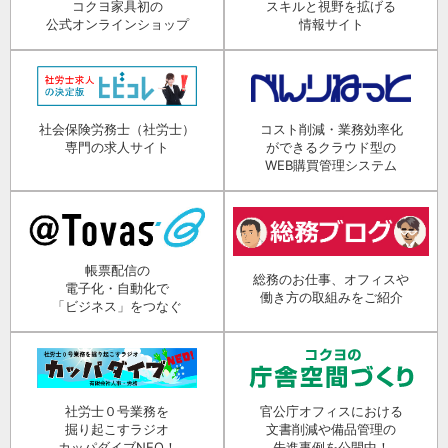
コクヨ家具初の
スキルと視野を拡げる
公式オンラインショップ
情報サイト
社会保険労務士（社労士）
コスト削減・業務効率化
専門の求人サイト
ができるクラウド型の
WEB購買管理システム
帳票配信の
総務のお仕事、オフィスや
電子化・自動化で
働き方の取組みをご紹介
「ビジネス」をつなぐ
社労士０号業務を
官公庁オフィスにおける
掘り起こすラジオ
文書削減や備品管理の
カッパダイブNEO！
先進事例を公開中！