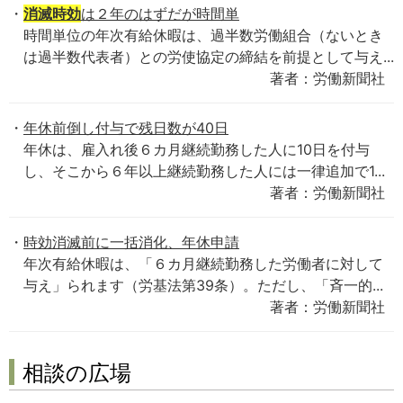
消滅時効
は２年のはずだが時間単
時間単位の年次有給休暇は、過半数労働組合（ないとき
は過半数代表者）との労使協定の締結を前提として与え...
著者：労働新聞社
年休前倒し付与で残日数が40日
年休は、雇入れ後６カ月継続勤務した人に10日を付与
し、そこから６年以上継続勤務した人には一律追加で1...
著者：労働新聞社
時効消滅前に一括消化、年休申請
年次有給休暇は、「６カ月継続勤務した労働者に対して
与え」られます（労基法第39条）。ただし、「斉一的...
著者：労働新聞社
相談の広場