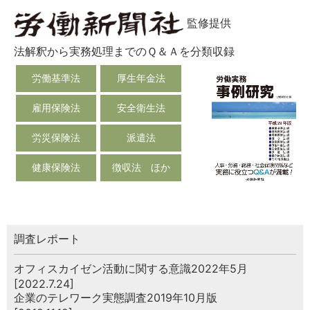
監修提供
法解釈から実務処理までのＱ＆Ａを分類収録
労働基準法
厚生年金法
雇用保険法
安全衛生法
労災保険法
派遣法
健康保険法
徴収法 ほか
調査レポート
オフィスカイゼン活動に関する意識2022年5月
[2022.7.24]
企業のテレワーク実態調査2019年10月版