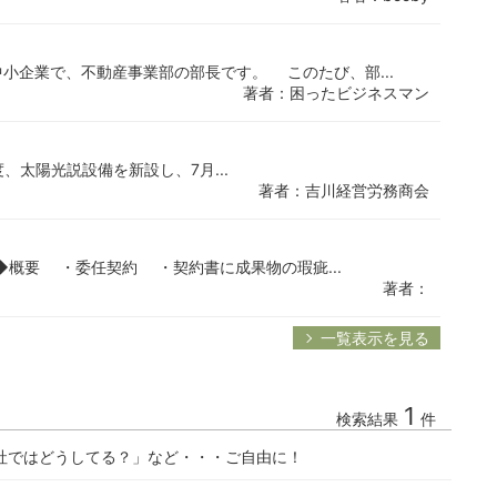
企業で、不動産事業部の部長です。 このたび、部...
著者：困ったビジネスマン
度、太陽光説設備を新設し、7月...
著者：吉川経営労務商会
◆概要 ・委任契約 ・契約書に成果物の瑕疵...
著者：
一覧表示を見る
1
検索結果
件
社ではどうしてる？」など・・・ご自由に！