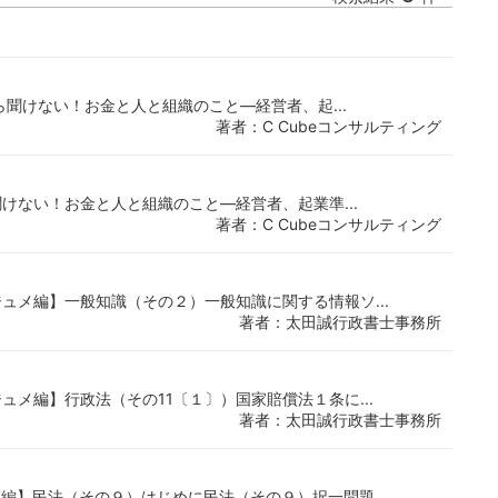
いまさら聞けない！お金と人と組織のこと―経営者、起...
著者：C Cubeコンサルティング
まさら聞けない！お金と人と組織のこと―経営者、起業準...
著者：C Cubeコンサルティング
【レジュメ編】一般知識（その２）一般知識に関する情報ソ...
著者：太田誠行政書士事務所
レジュメ編】行政法（その11〔１〕）国家賠償法１条に...
著者：太田誠行政書士事務所
【問題編】民法（その９）はじめに民法（その９）択一問題...