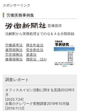
スポンサーリンク
労働実務事例集
監修提供
法解釈から実務処理までのＱ＆Ａを分類収録
労働基準法
厚生年金法
雇用保険法
安全衛生法
労災保険法
派遣法
健康保険法
徴収法 ほか
調査レポート
オフィスカイゼン活動に関する意識2022年5
月
[2022.7.24]
企業のテレワーク実態調査2019年10月版
[2019.11.12]