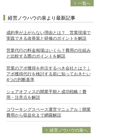
一覧へ
経営ノウハウの泉より最新記事
成約率が上がらない理由とは？ 営業現場で
実践できる改善策と研修のポイントを解説
営業代行の料金相場はいくら？費用の仕組み
と比較する際のポイントを解説
営業のアポ獲得を外注するべき会社とは？｜
アポ獲得代行を検討する前に知っておきたい
4つの判断基準
シェアオフィスの開業手順と成功戦略！費
用・注意点を解説
コワーキングスペース運営マニュアル｜開業
費用から収益化まで網羅解説
経営ノウハウの泉へ