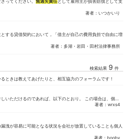
なさってください。
無過失責任
として雇用主が損害賠償として支
著者：いつかいり
主とする貸借契約において，「借主が自己の費用負担で自由に増
著者：多湖・岩田・田村法律事務所
9
検索結果
件
かるときは教えてあげたりと、相互協力のフォーラムです！
しいただけるのであれば、以下のとおり。 この場合は、個...
著者：wrxs4
の漏洩が容易に可能となる状況を会社が放置していることも個人
著者：booby