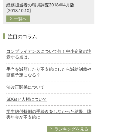
総務担当者の環境調査2018年4月版
[2018.10.10]
一覧へ
注目のコラム
コンプライアンスについて何！中小企業の注
意する点は、
手当を減額したり不支給にしたら減給制裁や
賠償予定になる？
法改正関係について
SDGsと人権について
学生納付特例の手続きをしなかった結果、障
害年金が不支給に
ランキングを見る