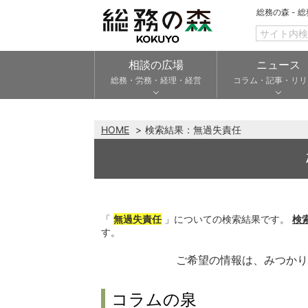
総務の森 - 
相談の広場
ニュース
総務・労務・経理・経営
コラム・記事・リリ
HOME
検索結果：
無過失責任
「
無過失責任
」についての検索結果です。
検
す。
ご希望の情報は、みつか
コラムの泉