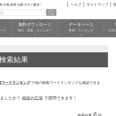
ヘルプ
サイトマップ
総務 労務 経理 法務 今すぐ解決！
無料ダウンロード
データベース
ース
書式・調査・カレンダー
事例・ランキング
社労
検索結果
索ワードランキング
で他の検索ワードランキングも確認できま
りましたか？
相談の広場
で質問できます！
6
検索結果
件