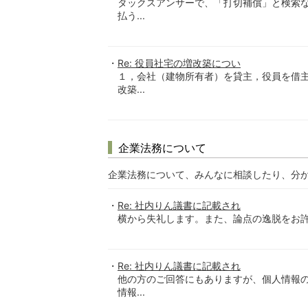
タックスアンサーで、「打切補償」と検索
払う...
Re: 役員社宅の増改築につい
１，会社（建物所有者）を貸主，役員を借
改築...
企業法務について
企業法務について、みんなに相談したり、分
Re: 社内りん議書に記載され
横から失礼します。また、論点の逸脱をお許
Re: 社内りん議書に記載され
他の方のご回答にもありますが、個人情報
情報...