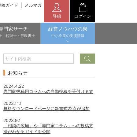
投稿ガイド
メルマガ
登録
ログイン
専門家サーチ
経営ノウハウの泉
士・税理士・行政書士
中小企業の支援情報
お知らせ
2024.4.22
専門家投稿用コラムへの自動投稿を受付けます
2023.11.1
無料ダウンロードページに新書式22点が追加
2023.9.1
「相談の広場」や「専門家コラム」への投稿方
法がわかるガイドを公開