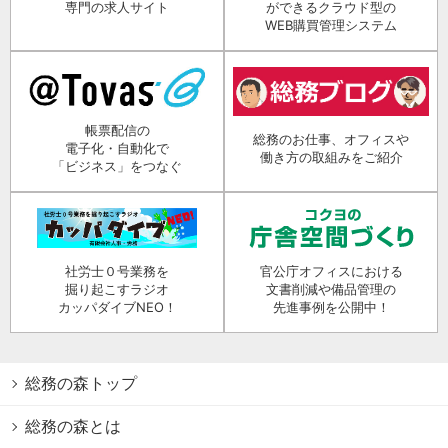
専門の求人サイト
ができるクラウド型の
WEB購買管理システム
帳票配信の
総務のお仕事、オフィスや
電子化・自動化で
働き方の取組みをご紹介
「ビジネス」をつなぐ
社労士０号業務を
官公庁オフィスにおける
掘り起こすラジオ
文書削減や備品管理の
カッパダイブNEO！
先進事例を公開中！
総務の森トップ
総務の森とは