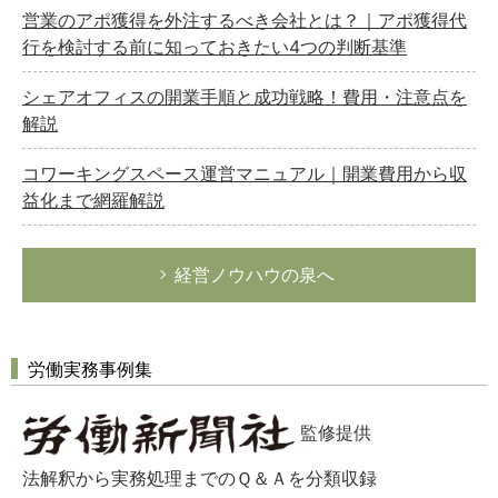
営業のアポ獲得を外注するべき会社とは？｜アポ獲得代
行を検討する前に知っておきたい4つの判断基準
シェアオフィスの開業手順と成功戦略！費用・注意点を
解説
コワーキングスペース運営マニュアル｜開業費用から収
益化まで網羅解説
経営ノウハウの泉へ
労働実務事例集
監修提供
法解釈から実務処理までのＱ＆Ａを分類収録