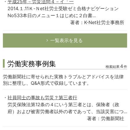
平成25年－労災法問４－イ「一
2014.１.11Ｋ-Ｎet社労士受験ゼミ合格ナビゲーション
No533本日のメニュー１はじめに２白書...
著者：K-Net社労士事務所
一覧表示を見る
労働実務事例集
4
検索結果
件
労働新聞社に寄せられた実務トラブルとアドバイスを法律
別に整理し、Q&A形式で収録しています。
社員同士の事故も労災？第三者行
労災保険法第12条の４にいう第三者とは、保険者（政
府）および被害労働者以外の者であって、当該災害につ...
著者：労働新聞社