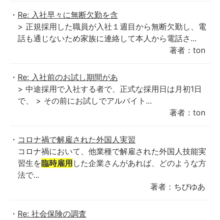
Re: 入社早々に無断欠勤を含
> 正規採用した職員が入社１週目から無断欠勤し、電
話も通じないため家族に連絡して本人から電話さ...
著者：ton
Re: 入社前のお試し期間があ
> 中途採用で入社する者で、正式な採用日は月初1日
で、 > その前にお試しでアルバイト...
著者：ton
コロナ禍で解雇された外国人実習
コロナ禍において、他業種で解雇された外国人技能実
習生を
臨時雇用
した企業さんがあれば、どのような方
法で...
著者：ちびゆあ
Re: 社会保険の調査