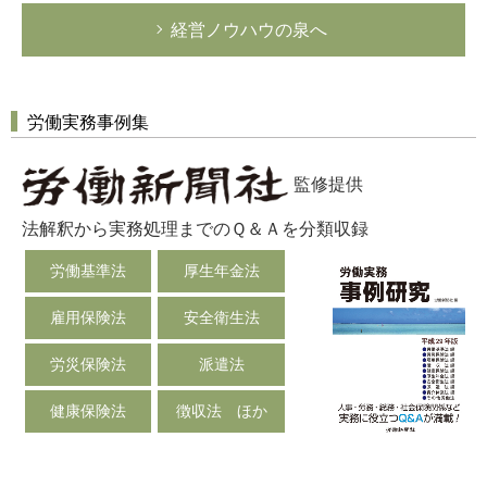
経営ノウハウの泉へ
労働実務事例集
監修提供
法解釈から実務処理までのＱ＆Ａを分類収録
労働基準法
厚生年金法
雇用保険法
安全衛生法
労災保険法
派遣法
健康保険法
徴収法 ほか