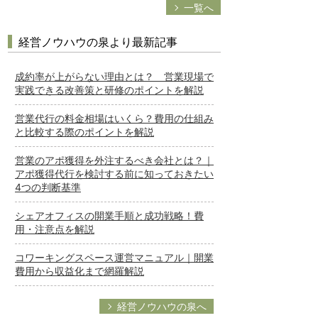
一覧へ
経営ノウハウの泉より最新記事
成約率が上がらない理由とは？ 営業現場で
実践できる改善策と研修のポイントを解説
営業代行の料金相場はいくら？費用の仕組み
と比較する際のポイントを解説
営業のアポ獲得を外注するべき会社とは？｜
アポ獲得代行を検討する前に知っておきたい
4つの判断基準
シェアオフィスの開業手順と成功戦略！費
用・注意点を解説
コワーキングスペース運営マニュアル｜開業
費用から収益化まで網羅解説
経営ノウハウの泉へ