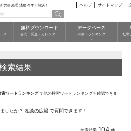
ヘルプ
サイトマップ
総務 労務 経理 法務 今すぐ解決！
無料ダウンロード
データベース
ース
書式・調査・カレンダー
事例・ランキング
社労
検索結果
検索ワードランキング
で他の検索ワードランキングも確認できま
りましたか？
相談の広場
で質問できます！
104
検索結果
件