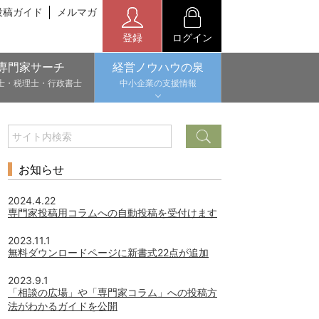
投稿ガイド
メルマガ
登録
ログイン
専門家サーチ
経営ノウハウの泉
士・税理士・行政書士
中小企業の支援情報
お知らせ
2024.4.22
専門家投稿用コラムへの自動投稿を受付けます
2023.11.1
無料ダウンロードページに新書式22点が追加
2023.9.1
「相談の広場」や「専門家コラム」への投稿方
法がわかるガイドを公開