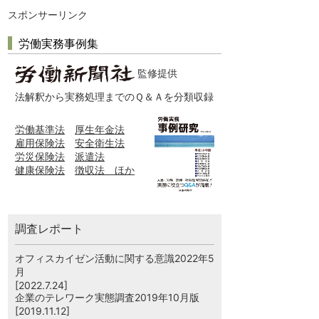
スポンサーリンク
労働実務事例集
監修提供
法解釈から実務処理までのＱ＆Ａを分類収録
労働基準法
厚生年金法
雇用保険法
安全衛生法
労災保険法
派遣法
健康保険法
徴収法 ほか
調査レポート
オフィスカイゼン活動に関する意識2022年5
月
[2022.7.24]
企業のテレワーク実態調査2019年10月版
[2019.11.12]