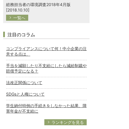
総務担当者の環境調査2018年4月版
[2018.10.10]
一覧へ
注目のコラム
コンプライアンスについて何！中小企業の注
意する点は、
手当を減額したり不支給にしたら減給制裁や
賠償予定になる？
法改正関係について
SDGsと人権について
学生納付特例の手続きをしなかった結果、障
害年金が不支給に
ランキングを見る