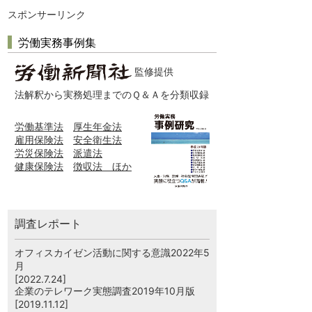
スポンサーリンク
労働実務事例集
監修提供
法解釈から実務処理までのＱ＆Ａを分類収録
労働基準法
厚生年金法
雇用保険法
安全衛生法
労災保険法
派遣法
健康保険法
徴収法 ほか
調査レポート
オフィスカイゼン活動に関する意識2022年5
月
[2022.7.24]
企業のテレワーク実態調査2019年10月版
[2019.11.12]