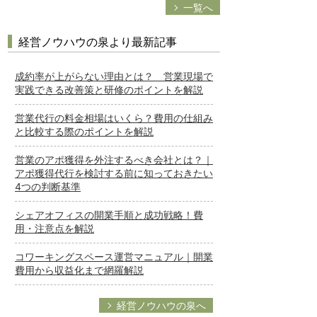
一覧へ
経営ノウハウの泉より最新記事
成約率が上がらない理由とは？ 営業現場で
実践できる改善策と研修のポイントを解説
営業代行の料金相場はいくら？費用の仕組み
と比較する際のポイントを解説
営業のアポ獲得を外注するべき会社とは？｜
アポ獲得代行を検討する前に知っておきたい
4つの判断基準
シェアオフィスの開業手順と成功戦略！費
用・注意点を解説
コワーキングスペース運営マニュアル｜開業
費用から収益化まで網羅解説
経営ノウハウの泉へ