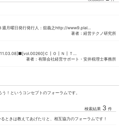
発行発行人：舘義之http://www9.plal...
著者：経営テクノ研究所
.08]■[vol.00260]Ｃ┃Ｏ┃Ｎ┃Ｔ...
著者：有限会社経営サポート・安井税理士事務所
ろう！というコンセプトのフォーラムです。
3
検索結果
件
かるときは教えてあげたりと、相互協力のフォーラムです！