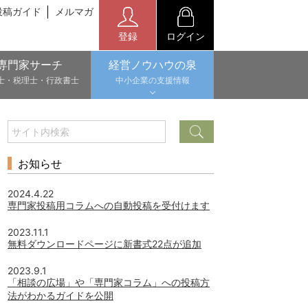
投稿ガイド
メルマガ
登録
ログイン
専門家サーチ
経営ノウハウの泉
士・税理士・行政書士
中小企業の支援情報
お知らせ
2024.4.22
専門家投稿用コラムへの自動投稿を受付けます
2023.11.1
無料ダウンロードページに新書式22点が追加
2023.9.1
「相談の広場」や「専門家コラム」への投稿方
法がわかるガイドを公開