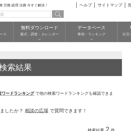
ヘルプ
サイトマップ
総務 労務 経理 法務 今すぐ解決！
無料ダウンロード
データベース
ース
書式・調査・カレンダー
事例・ランキング
社労
検索結果
索ワードランキング
で他の検索ワードランキングも確認できま
りましたか？
相談の広場
で質問できます！
2
検索結果
件