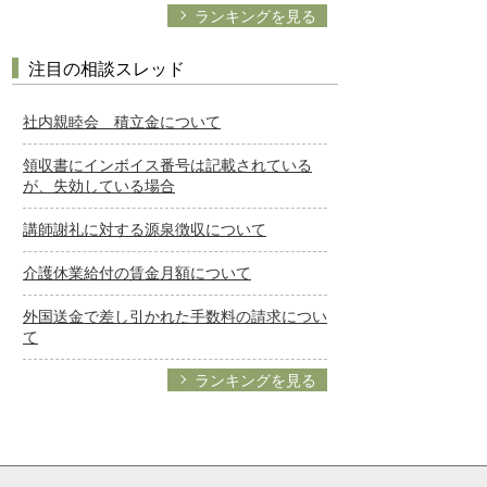
ランキングを見る
注目の相談スレッド
社内親睦会 積立金について
領収書にインボイス番号は記載されている
が、失効している場合
講師謝礼に対する源泉徴収について
介護休業給付の賃金月額について
外国送金で差し引かれた手数料の請求につい
て
ランキングを見る