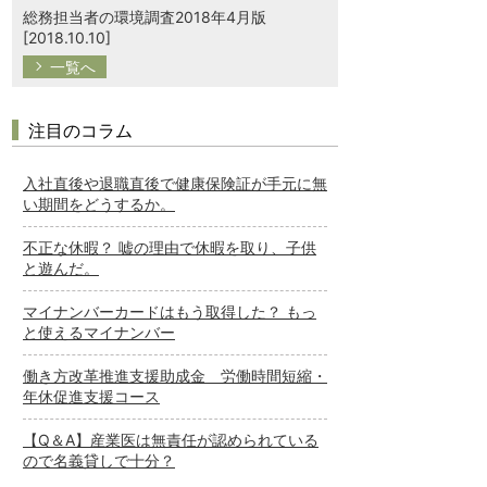
総務担当者の環境調査2018年4月版
[2018.10.10]
一覧へ
注目のコラム
入社直後や退職直後で健康保険証が手元に無
い期間をどうするか。
不正な休暇？ 嘘の理由で休暇を取り、子供
と遊んだ。
マイナンバーカードはもう取得した？ もっ
と使えるマイナンバー
働き方改革推進支援助成金 労働時間短縮・
年休促進支援コース
【Q＆A】産業医は無責任が認められている
ので名義貸しで十分？