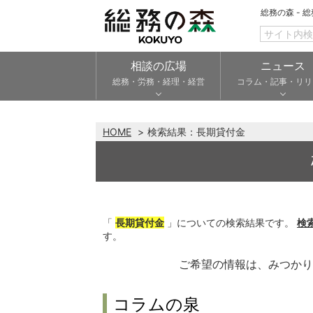
総務の森 - 
相談の広場
ニュース
総務・労務・経理・経営
コラム・記事・リリ
HOME
検索結果：
長期貸付金
「
長期貸付金
」についての検索結果です。
検
す。
ご希望の情報は、みつか
コラムの泉