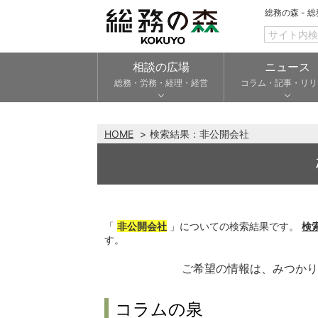
総務の森 - 
相談の広場
ニュース
総務・労務・経理・経営
コラム・記事・リリ
HOME
検索結果：
非公開会社
「
非公開会社
」についての検索結果です。
検
す。
ご希望の情報は、みつか
コラムの泉