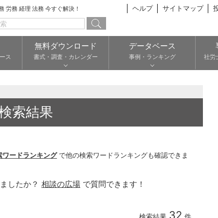
ヘルプ
サイトマップ
総務 労務 経理 法務 今すぐ解決！
無料ダウンロード
データベース
ース
書式・調査・カレンダー
事例・ランキング
社労
検索結果
索ワードランキング
で他の検索ワードランキングも確認できま
りましたか？
相談の広場
で質問できます！
32
検索結果
件