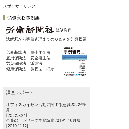
スポンサーリンク
労働実務事例集
監修提供
法解釈から実務処理までのＱ＆Ａを分類収録
労働基準法
厚生年金法
雇用保険法
安全衛生法
労災保険法
派遣法
健康保険法
徴収法 ほか
調査レポート
オフィスカイゼン活動に関する意識2022年5
月
[2022.7.24]
企業のテレワーク実態調査2019年10月版
[2019.11.12]