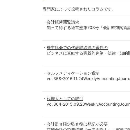
専門家によって投稿されたコラムです。
会計帳簿閲覧請求
知って得する経営塾第703号『会計帳簿閲覧請求』
株主総会での代表取締役の選任の
ビジネスに直結する実践的判例・法律・知的財産情
セルフメディケーション税制
vol.358-2016.11.24WeeklyAccountingJ
代理人としての取引
vol.304-2015.09.20WeeklyAccounting
会計監査限定監査役は登記が必要
江崎会計の税務情報『一刀両断！』～実戦で