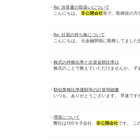
Re: 決算書の取扱いについて
こんにちは。
非公開会社
等で、取締役の方が
Re: 社員の持ち株について
こんにちは。 元金融関係に勤務してました
株式の持株比率と出資金額比率は
株式のことで教えていただけませんか。 子会
類似業種比準価額等の計算明細書
いつも、ありがとうございます。 早速です
増資について
弊社は100％子会社、
非公開会社
です。 こ