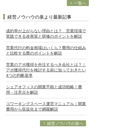
一覧へ
経営ノウハウの泉より最新記事
成約率が上がらない理由とは？ 営業現場で
実践できる改善策と研修のポイントを解説
営業代行の料金相場はいくら？費用の仕組み
と比較する際のポイントを解説
営業のアポ獲得を外注するべき会社とは？｜
アポ獲得代行を検討する前に知っておきたい
4つの判断基準
シェアオフィスの開業手順と成功戦略！費
用・注意点を解説
コワーキングスペース運営マニュアル｜開業
費用から収益化まで網羅解説
経営ノウハウの泉へ