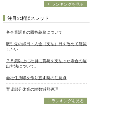
ランキングを見る
注目の相談スレッド
各企業調査の回答義務について
取引先の締日・入金（支払）日を改めて確認
したい
７５歳以上に社員に賞与を支払った場合の届
出方法について。
会社住所印を作り直す時の注意点
育児部分休業の端数減額処理
ランキングを見る