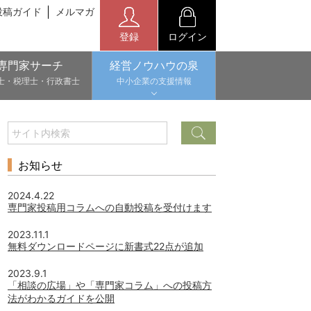
投稿ガイド
メルマガ
登録
ログイン
専門家サーチ
経営ノウハウの泉
士・税理士・行政書士
中小企業の支援情報
お知らせ
2024.4.22
専門家投稿用コラムへの自動投稿を受付けます
2023.11.1
無料ダウンロードページに新書式22点が追加
2023.9.1
「相談の広場」や「専門家コラム」への投稿方
法がわかるガイドを公開