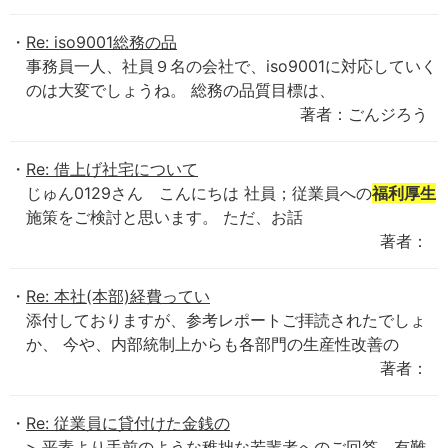
Re: iso9001総務の品
事務員一人、社員９名の会社で、iso9001に対応していく
のは大変でしょうね。 総務の品質目標は、
著者：ごんジろう
Re: 借上げ社宅について
じゅん0129さん こんにちは 社員；従業員への
福利厚生
施策をご検討と思います。 ただ、お話
著者：
Re: 本社(本部)経費ってい
添付しておりますが、参考レポートご拝読されたでしょ
か、 今や、内部統制上からも各部門の生産性改善の
著者：
Re: 従業員に貸付けた金銭の
> 平素より手前のような稚拙な若輩者へのご回答、有難