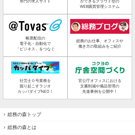
専門の求人サイト
ができるクラウド型の
WEB購買管理システム
帳票配信の
総務のお仕事、オフィスや
電子化・自動化で
働き方の取組みをご紹介
「ビジネス」をつなぐ
社労士０号業務を
官公庁オフィスにおける
掘り起こすラジオ
文書削減や備品管理の
カッパダイブNEO！
先進事例を公開中！
総務の森トップ
総務の森とは