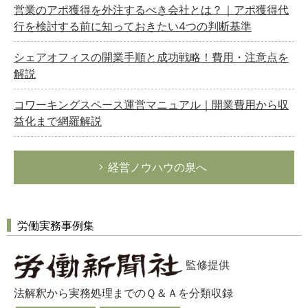
営業のアポ獲得を外注するべき会社とは？｜アポ獲得代
行を検討する前に知っておきたい4つの判断基準
シェアオフィスの開業手順と成功戦略！費用・注意点を
解説
コワーキングスペース運営マニュアル｜開業費用から収
益化まで網羅解説
経営ノウハウの泉へ
労働実務事例集
監修提供
法解釈から実務処理までのＱ＆Ａを分類収録