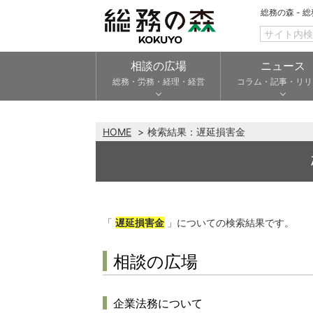
総務の森 - 
相談の広場
ニュース
総務・労務・経理・経営
コラム・記事・リリ
HOME
検索結果：
遅延損害金
「
遅延損害金
」についての検索結果です。
相談の広場
企業法務について