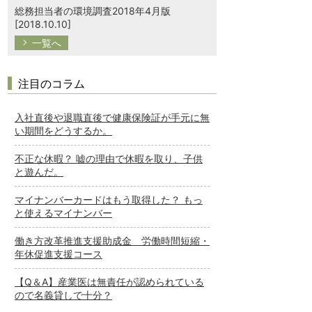
総務担当者の環境調査2018年4月版
[2018.10.10]
一覧へ
注目のコラム
入社直後や退職直後で健康保険証が手元に無
い期間をどうするか。
不正な休暇？ 嘘の理由で休暇を取り、子供
と遊んだ。
マイナンバーカードはもう取得した？ もっ
と使えるマイナンバー
働き方改革推進支援助成金 労働時間短縮・
年休促進支援コース
【Q＆A】産業医は無責任が認められている
ので名義貸しで十分？