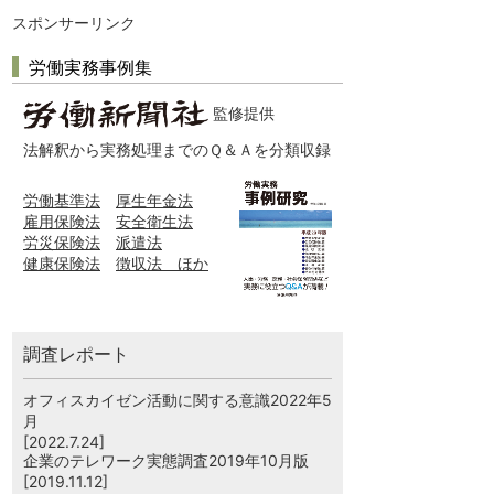
スポンサーリンク
労働実務事例集
監修提供
法解釈から実務処理までのＱ＆Ａを分類収録
労働基準法
厚生年金法
雇用保険法
安全衛生法
労災保険法
派遣法
健康保険法
徴収法 ほか
調査レポート
オフィスカイゼン活動に関する意識2022年5
月
[2022.7.24]
企業のテレワーク実態調査2019年10月版
[2019.11.12]