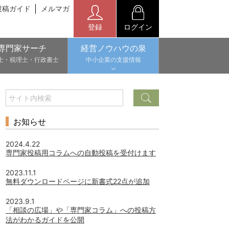
投稿ガイド
メルマガ
登録
ログイン
専門家サーチ
経営ノウハウの泉
士・税理士・行政書士
中小企業の支援情報
お知らせ
2024.4.22
専門家投稿用コラムへの自動投稿を受付けます
2023.11.1
無料ダウンロードページに新書式22点が追加
2023.9.1
「相談の広場」や「専門家コラム」への投稿方
法がわかるガイドを公開