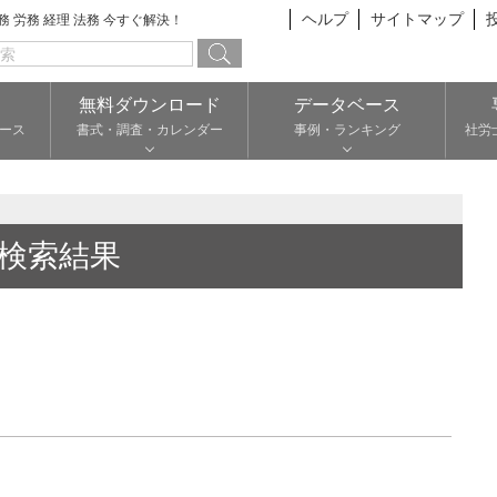
ヘルプ
サイトマップ
総務 労務 経理 法務 今すぐ解決！
無料ダウンロード
データベース
ース
書式・調査・カレンダー
事例・ランキング
社労
検索結果