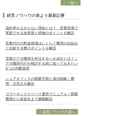
一覧へ
経営ノウハウの泉より最新記事
成約率が上がらない理由とは？ 営業現場で
実践できる改善策と研修のポイントを解説
営業代行の料金相場はいくら？費用の仕組み
と比較する際のポイントを解説
営業のアポ獲得を外注するべき会社とは？｜
アポ獲得代行を検討する前に知っておきたい
4つの判断基準
シェアオフィスの開業手順と成功戦略！費
用・注意点を解説
コワーキングスペース運営マニュアル｜開業
費用から収益化まで網羅解説
経営ノウハウの泉へ