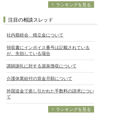
ランキングを見る
注目の相談スレッド
社内親睦会 積立金について
領収書にインボイス番号は記載されている
が、失効している場合
講師謝礼に対する源泉徴収について
介護休業給付の賃金月額について
外国送金で差し引かれた手数料の請求につい
て
ランキングを見る