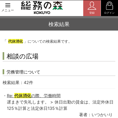
メニュー
登録
ログイン
検索結果
「
代休消化
」についての検索結果です。
相談の広場
労務管理について
検索結果：
42
件
Re:
代休消化
の際、労働時間
遅まきで失礼します。 > 休日出勤の賃金は、法定外休日
125％計算と法定休日135％計算
著者：いつかいり