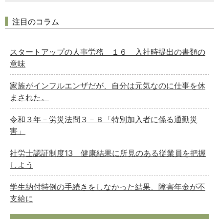
注目のコラム
スタートアップの人事労務 １６ 入社時提出の書類の
意味
家族がインフルエンザだが、自分は元気なのに仕事を休
まされた。
令和３年－労災法問３－Ｂ「特別加入者に係る通勤災
害」
社労士認証制度13 健康結果に所見のある従業員を把握
しよう
学生納付特例の手続きをしなかった結果、障害年金が不
支給に