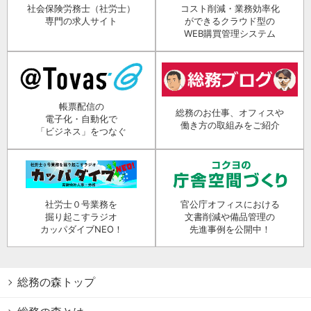
社会保険労務士（社労士）
コスト削減・業務効率化
専門の求人サイト
ができるクラウド型の
WEB購買管理システム
帳票配信の
総務のお仕事、オフィスや
電子化・自動化で
働き方の取組みをご紹介
「ビジネス」をつなぐ
社労士０号業務を
官公庁オフィスにおける
掘り起こすラジオ
文書削減や備品管理の
カッパダイブNEO！
先進事例を公開中！
総務の森トップ