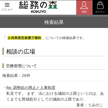
メニュー
登録
ログイン
検索結果
「
企画業務型裁量労働制
」についての検索結果です。
相談の広場
労務管理について
検索結果：
26
件
Re: 調整給の廃止と人事制度
私見です。 まず、法における減給の上限というのは、あ
くまでも懲戒処分としての減給の上限であり、
著者：うみのこ