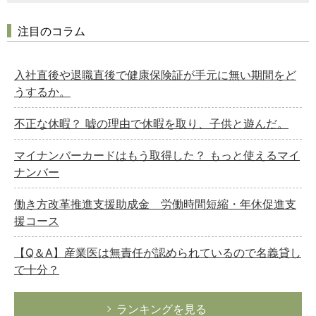
注目のコラム
入社直後や退職直後で健康保険証が手元に無い期間をど
うするか。
不正な休暇？ 嘘の理由で休暇を取り、子供と遊んだ。
マイナンバーカードはもう取得した？ もっと使えるマイ
ナンバー
働き方改革推進支援助成金 労働時間短縮・年休促進支
援コース
【Q＆A】産業医は無責任が認められているので名義貸し
で十分？
ランキングを見る