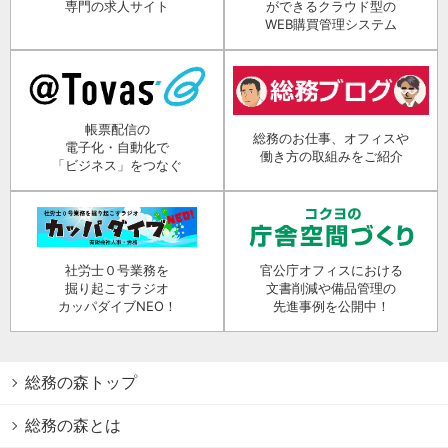
専門の求人サイト
ができるクラウド型の
WEB購買管理システム
帳票配信の
総務のお仕事、オフィスや
電子化・自動化で
働き方の取組みをご紹介
「ビジネス」をつなぐ
社労士０号業務を
官公庁オフィスにおける
掘り起こすラジオ
文書削減や備品管理の
カッパダイブNEO！
先進事例を公開中！
総務の森トップ
総務の森とは