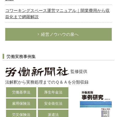
コワーキングスペース運営マニュアル｜開業費用から収
益化まで網羅解説
経営ノウハウの泉へ
労働実務事例集
監修提供
法解釈から実務処理までのＱ＆Ａを分類収録
労働基準法
厚生年金法
雇用保険法
安全衛生法
労災保険法
派遣法