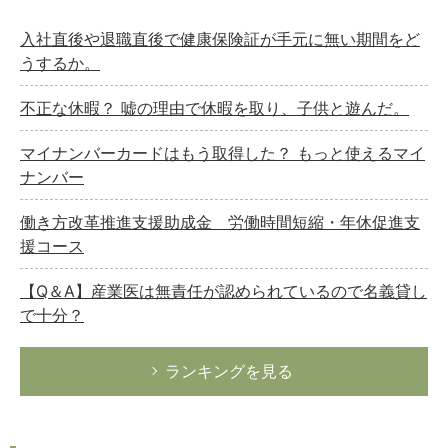
入社直後や退職直後で健康保険証が手元に無い期間をど
うするか。
不正な休暇？ 嘘の理由で休暇を取り、子供と遊んだ。
マイナンバーカードはもう取得した？ もっと使えるマイ
ナンバー
働き方改革推進支援助成金 労働時間短縮・年休促進支
援コース
【Q＆A】産業医は無責任が認められているので名義貸し
で十分？
ランキングを見る