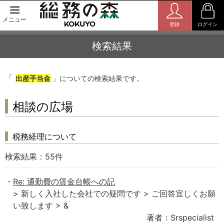
メニュー
登録
ログイン
検索結果
「
出産手当金
」についての検索結果です。
相談の広場
税務経理について
検索結果：
55
件
Re: 通勤費の賃金台帳への記
> 新しく入社した会社での疑問です > ご回答宜しくお願
い致します > &
著者：Srspecialist