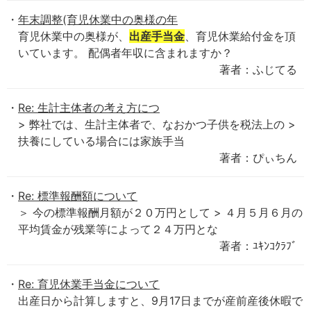
年末調整(育児休業中の奥様の年
育児休業中の奥様が、
出産手当金
、育児休業給付金を頂
いています。 配偶者年収に含まれますか？
著者：ふじてる
Re: 生計主体者の考え方につ
> 弊社では、生計主体者で、なおかつ子供を税法上の >
扶養にしている場合には家族手当
著者：ぴぃちん
Re: 標準報酬額について
＞ 今の標準報酬月額が２０万円として > ４月５月６月の
平均賃金が残業等によって２４万円とな
著者：ﾕｷﾝｺｸﾗﾌﾞ
Re: 育児休業手当金について
出産日から計算しますと、9月17日までが産前産後休暇で