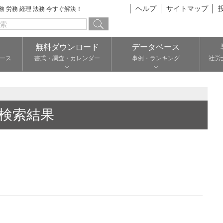
ヘルプ
サイトマップ
総務 労務 経理 法務 今すぐ解決！
無料ダウンロード
データベース
ース
書式・調査・カレンダー
事例・ランキング
社労
検索結果