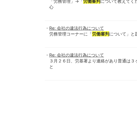
「労務管理」→「
労働審判
について教えてく
心
Re: 会社の違法行為について
労務管理コーナーに「
労働審判
について」と
Re: 会社の違法行為について
３月２６日、労基署より連絡があり普通は３
と