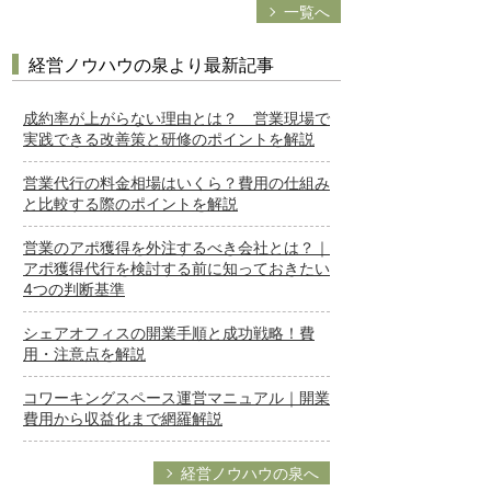
一覧へ
経営ノウハウの泉より最新記事
成約率が上がらない理由とは？ 営業現場で
実践できる改善策と研修のポイントを解説
営業代行の料金相場はいくら？費用の仕組み
と比較する際のポイントを解説
営業のアポ獲得を外注するべき会社とは？｜
アポ獲得代行を検討する前に知っておきたい
4つの判断基準
シェアオフィスの開業手順と成功戦略！費
用・注意点を解説
コワーキングスペース運営マニュアル｜開業
費用から収益化まで網羅解説
経営ノウハウの泉へ