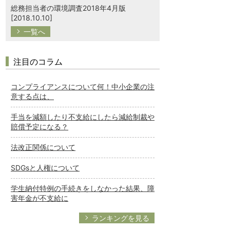
総務担当者の環境調査2018年4月版
[2018.10.10]
一覧へ
注目のコラム
コンプライアンスについて何！中小企業の注
意する点は、
手当を減額したり不支給にしたら減給制裁や
賠償予定になる？
法改正関係について
SDGsと人権について
学生納付特例の手続きをしなかった結果、障
害年金が不支給に
ランキングを見る