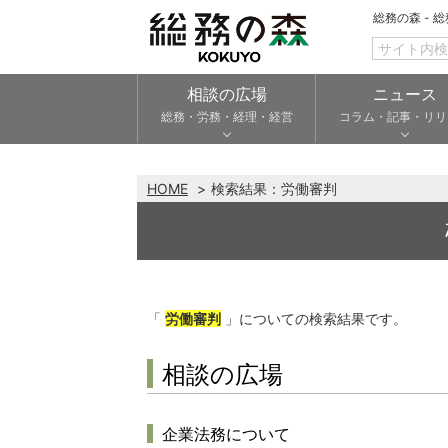
総務の森 - 
相談の広場
ニュース
総務・労務・経理・経営
コラム・記事・リリ
HOME
検索結果：
労働審判
「
労働審判
」についての検索結果です。
相談の広場
企業法務について