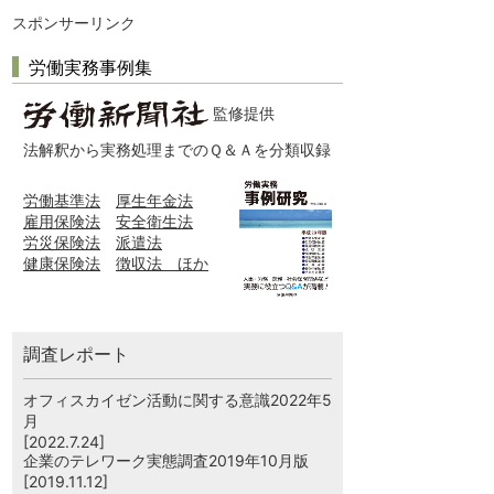
スポンサーリンク
労働実務事例集
監修提供
法解釈から実務処理までのＱ＆Ａを分類収録
労働基準法
厚生年金法
雇用保険法
安全衛生法
労災保険法
派遣法
健康保険法
徴収法 ほか
調査レポート
オフィスカイゼン活動に関する意識2022年5
月
[2022.7.24]
企業のテレワーク実態調査2019年10月版
[2019.11.12]