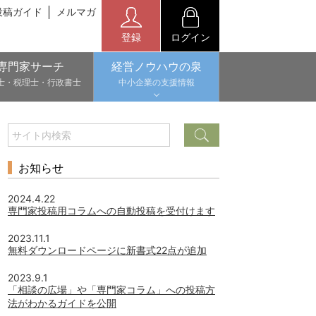
投稿ガイド
メルマガ
登録
ログイン
専門家サーチ
経営ノウハウの泉
士・税理士・行政書士
中小企業の支援情報
お知らせ
2024.4.22
専門家投稿用コラムへの自動投稿を受付けます
2023.11.1
無料ダウンロードページに新書式22点が追加
2023.9.1
「相談の広場」や「専門家コラム」への投稿方
法がわかるガイドを公開