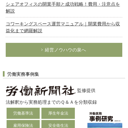
シェアオフィスの開業手順と成功戦略！費用・注意点を
解説
コワーキングスペース運営マニュアル｜開業費用から
収
益
化まで網羅解説
経営ノウハウの泉へ
労働実務事例集
監修提供
法解釈から実務処理までのＱ＆Ａを分類収録
労働基準法
厚生年金法
雇用保険法
安全衛生法