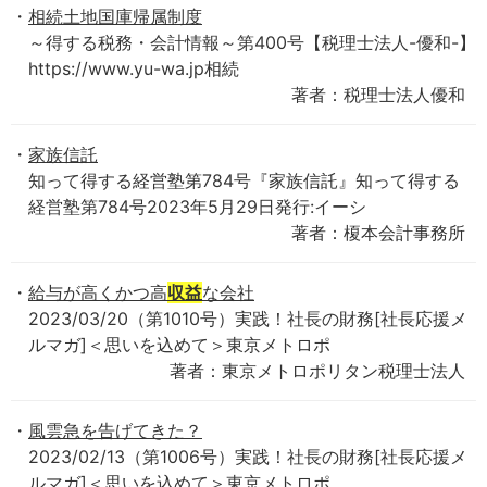
相続土地国庫帰属制度
～得する税務・会計情報～第400号【税理士法人-優和-】
https://www.yu-wa.jp相続
著者：税理士法人優和
家族信託
知って得する経営塾第784号『家族信託』知って得する
経営塾第784号2023年5月29日発行:イーシ
著者：榎本会計事務所
給与が高くかつ高
収益
な会社
2023/03/20（第1010号）実践！社長の財務[社長応援メ
ルマガ]＜思いを込めて＞東京メトロポ
著者：東京メトロポリタン税理士法人
風雲急を告げてきた？
2023/02/13（第1006号）実践！社長の財務[社長応援メ
ルマガ]＜思いを込めて＞東京メトロポ