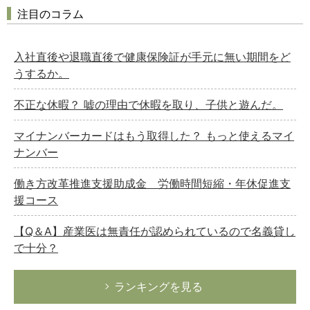
注目のコラム
入社直後や退職直後で健康保険証が手元に無い期間をど
うするか。
不正な休暇？ 嘘の理由で休暇を取り、子供と遊んだ。
マイナンバーカードはもう取得した？ もっと使えるマイ
ナンバー
働き方改革推進支援助成金 労働時間短縮・年休促進支
援コース
【Q＆A】産業医は無責任が認められているので名義貸し
で十分？
ランキングを見る