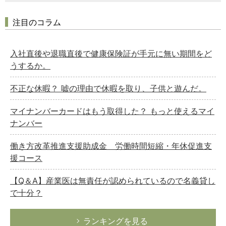
注目のコラム
入社直後や退職直後で健康保険証が手元に無い期間をど
うするか。
不正な休暇？ 嘘の理由で休暇を取り、子供と遊んだ。
マイナンバーカードはもう取得した？ もっと使えるマイ
ナンバー
働き方改革推進支援助成金 労働時間短縮・年休促進支
援コース
【Q＆A】産業医は無責任が認められているので名義貸し
で十分？
ランキングを見る