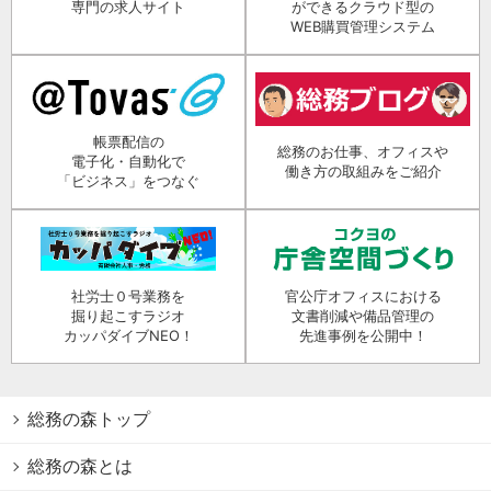
専門の求人サイト
ができるクラウド型の
WEB購買管理システム
帳票配信の
総務のお仕事、オフィスや
電子化・自動化で
働き方の取組みをご紹介
「ビジネス」をつなぐ
社労士０号業務を
官公庁オフィスにおける
掘り起こすラジオ
文書削減や備品管理の
カッパダイブNEO！
先進事例を公開中！
総務の森トップ
総務の森とは