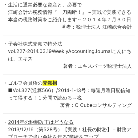
生活に通常必要な資産と、必要で
江崎会計の税務情報『一刀両断！』～実戦で実践できる
本当の税務対策をご紹介します～２０１４年７月３０日
著者：税理士法人 江崎総合会計
子会社株式売却で持分法
vol.227-2014.03.19WeeklyAccountingJournalこんにち
は、エキス
著者：エキスパーツ税理士法人
ゴルフ会員権の
売却損
■Vol.327(通算566）/2014-1-13号：毎週月曜日配信知
って得する！１分間で読める～税
著者：C Cubeコンサルティング
2014年の税制改正はどうなる
2013/12/16（第528号）【実践！社長の財務】－財務ア
プローチで強い会社を作る”業績をアップ