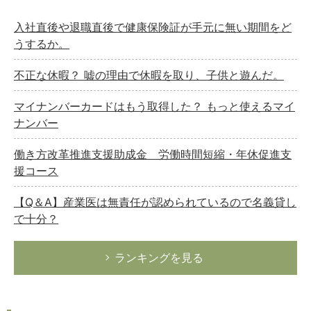
入社直後や退職直後で健康保険証が手元に無い期間をど
うするか。
不正な休暇？ 嘘の理由で休暇を取り、子供と遊んだ。
マイナンバーカードはもう取得した？ もっと使えるマイ
ナンバー
働き方改革推進支援助成金 労働時間短縮・年休促進支
援コース
【Q＆A】産業医は無責任が認められているので名義貸し
で十分？
ランキングを見る