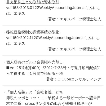
非支配株主との取引は資本取引
vol.168-2013.01.22WeeklyAccountingJournalこんにち
は、エキス
著者：エキスパーツ税理士法人
移転価格税制の課税事績小型化
vol.160-2012.11.20WeeklyAccountingJournalこんにち
は、エキス
著者：エキスパーツ税理士法人
個人所有のゴルフ会員権を売却し
■Vol.251(通算490）/2012-7-23号：毎週月曜日配信知
って得する！１分間で読める～税
著者：C Cubeコンサルティング
「個人名義」と「会社名義」どち
節税のツボとコツ：：：納税する一般ピーポーへ謹呈日
本で二番、crocsサンダルの似合う物知り税理士が