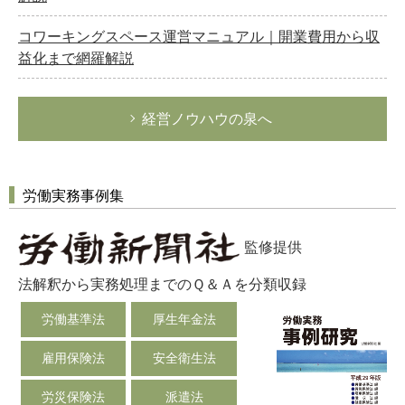
コワーキングスペース運営マニュアル｜開業費用から収
益化まで網羅解説
経営ノウハウの泉へ
労働実務事例集
監修提供
法解釈から実務処理までのＱ＆Ａを分類収録
労働基準法
厚生年金法
雇用保険法
安全衛生法
労災保険法
派遣法