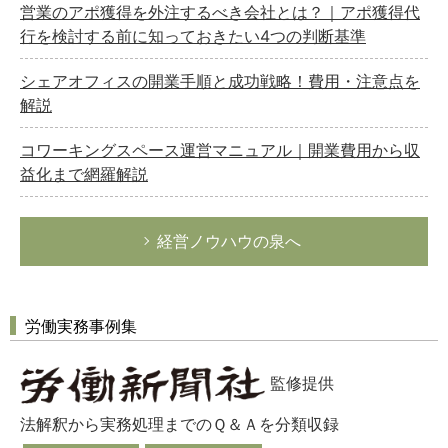
営業のアポ獲得を外注するべき会社とは？｜アポ獲得代
行を検討する前に知っておきたい4つの判断基準
シェアオフィスの開業手順と成功戦略！費用・注意点を
解説
コワーキングスペース運営マニュアル｜開業費用から収
益化まで網羅解説
経営ノウハウの泉へ
労働実務事例集
監修提供
法解釈から実務処理までのＱ＆Ａを分類収録