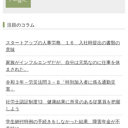
一覧へ
注目のコラム
スタートアップの人事労務 １６ 入社時提出の書類の
意味
家族がインフルエンザだが、自分は元気なのに仕事を休
まされた。
令和３年－労災法問３－Ｂ「特別加入者に係る通勤災
害」
社労士認証制度13 健康結果に所見のある従業員を把握
しよう
学生納付特例の手続きをしなかった結果、障害年金が不