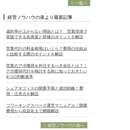
一覧へ
経営ノウハウの泉より最新記事
成約率が上がらない理由とは？ 営業現場で
実践できる改善策と研修のポイントを解説
営業代行の料金相場はいくら？費用の仕組み
と比較する際のポイントを解説
営業のアポ獲得を外注するべき会社とは？｜
アポ獲得代行を検討する前に知っておきたい
4つの判断基準
シェアオフィスの開業手順と成功戦略！費
用・注意点を解説
コワーキングスペース運営マニュアル｜開業
費用から収益化まで網羅解説
経営ノウハウの泉へ