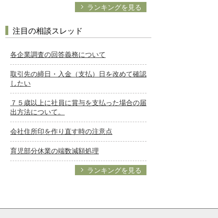
ランキングを見る
注目の相談スレッド
各企業調査の回答義務について
取引先の締日・入金（支払）日を改めて確認
したい
７５歳以上に社員に賞与を支払った場合の届
出方法について。
会社住所印を作り直す時の注意点
育児部分休業の端数減額処理
ランキングを見る