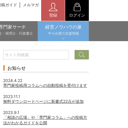
投稿ガイド
メルマガ
登録
ログイン
専門家サーチ
経営ノウハウの泉
士・税理士・行政書士
中小企業の支援情報
お知らせ
2024.4.22
専門家投稿用コラムへの自動投稿を受付けます
2023.11.1
無料ダウンロードページに新書式22点が追加
2023.9.1
「相談の広場」や「専門家コラム」への投稿方
法がわかるガイドを公開