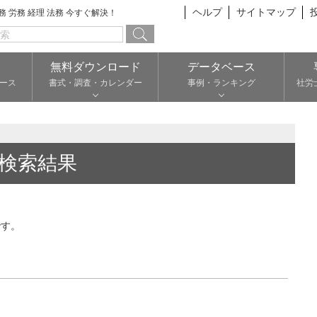
ヘルプ
サイトマップ
総務 労務 経理 法務 今すぐ解決！
無料ダウンロード
データベース
ース
書式・調査・カレンダー
事例・ランキング
社労
検索結果
です。