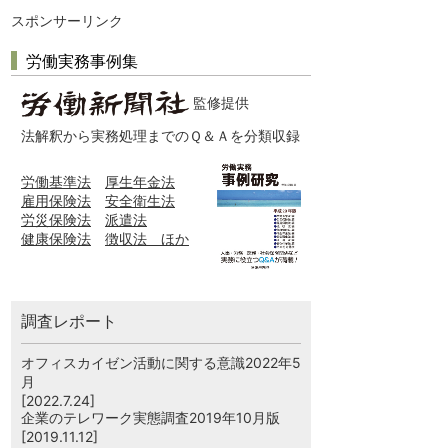
スポンサーリンク
労働実務事例集
監修提供
法解釈から実務処理までのＱ＆Ａを分類収録
労働基準法
厚生年金法
雇用保険法
安全衛生法
労災保険法
派遣法
健康保険法
徴収法 ほか
調査レポート
オフィスカイゼン活動に関する意識2022年5
月
[2022.7.24]
企業のテレワーク実態調査2019年10月版
[2019.11.12]