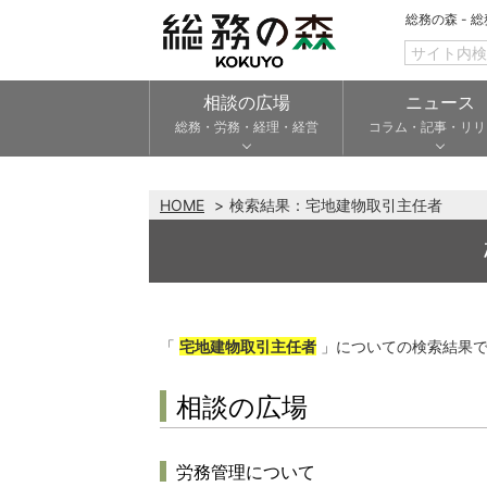
総務の森 - 
相談の広場
ニュース
総務・労務・経理・経営
コラム・記事・リリ
HOME
検索結果：
宅地建物取引主任者
「
宅地建物取引主任者
」についての検索結果
相談の広場
労務管理について