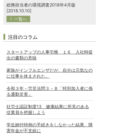
総務担当者の環境調査2018年4月版
[2018.10.10]
一覧へ
注目のコラム
スタートアップの人事労務 １６ 入社時提
出の書類の意味
家族がインフルエンザだが、自分は元気なの
に仕事を休まされた。
令和３年－労災法問３－Ｂ「特別加入者に係
る通勤災害」
社労士認証制度13 健康結果に所見のある
従業員を把握しよう
学生納付特例の手続きをしなかった結果、障
害年金が不支給に