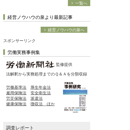
一覧へ
経営ノウハウの泉より最新記事
経営ノウハウの泉へ
スポンサーリンク
労働実務事例集
監修提供
法解釈から実務処理までのＱ＆Ａを分類収録
労働基準法
厚生年金法
雇用保険法
安全衛生法
労災保険法
派遣法
健康保険法
徴収法 ほか
調査レポート