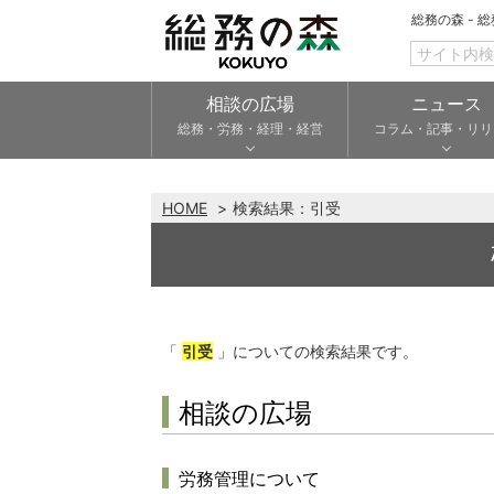
総務の森 - 
相談の広場
ニュース
総務・労務・経理・経営
コラム・記事・リリ
HOME
検索結果：
引受
「
引受
」についての検索結果です。
相談の広場
労務管理について