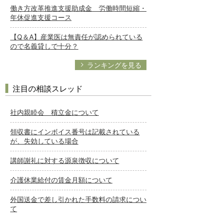
働き方改革推進支援助成金 労働時間短縮・
年休促進支援コース
【Q＆A】産業医は無責任が認められている
ので名義貸しで十分？
ランキングを見る
注目の相談スレッド
社内親睦会 積立金について
領収書にインボイス番号は記載されている
が、失効している場合
講師謝礼に対する源泉徴収について
介護休業給付の賃金月額について
外国送金で差し引かれた手数料の請求につい
て