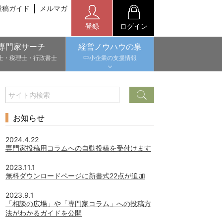
投稿ガイド
メルマガ
登録
ログイン
専門家サーチ
経営ノウハウの泉
士・税理士・行政書士
中小企業の支援情報
お知らせ
2024.4.22
専門家投稿用コラムへの自動投稿を受付けます
2023.11.1
無料ダウンロードページに新書式22点が追加
2023.9.1
「相談の広場」や「専門家コラム」への投稿方
法がわかるガイドを公開