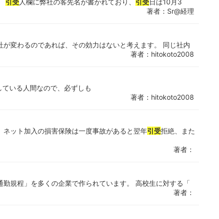
。
引受
人欄に弊社の客先名が書かれており、
引受
日は10月3
著者：Sr@経理
社が変わるのであれば、その効力はないと考えます。 同じ社内
著者：hitokoto2008
独立している人間なので、必ずしも
著者：hitokoto2008
。ネット加入の損害保険は一度事故があると翌年
引受
拒絶、また
著者：
通勤規程」を多くの企業で作られています。 高校生に対する「
著者：