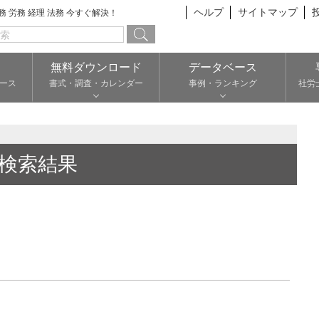
ヘルプ
サイトマップ
総務 労務 経理 法務 今すぐ解決！
無料ダウンロード
データベース
ース
書式・調査・カレンダー
事例・ランキング
社労
検索結果