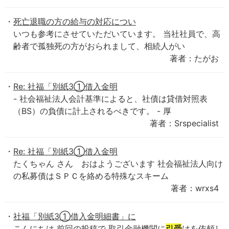
死亡退職の方の給与の対応につい
いつも参考にさせていただいています。 当社社員で、高
齢者で孤独死の方がおられまして、相続人がい
著者：たがお
Re: 社福「別紙3①借入金明
- 社会福祉法人会計基準によると、社債は貸借対照表
（BS）の負債に計上されるべきです。 - 厚
著者：Srspecialist
Re: 社福「別紙3①借入金明
たくちゃん さん おはようございます 社会福祉法人向け
の私募債はＳＰＣを絡める特殊なスキーム
著者：wrxs4
社福「別紙3①借入金明細書」に
こんにちは 前回の投稿で 取引金融機関に
引受
けを依頼し