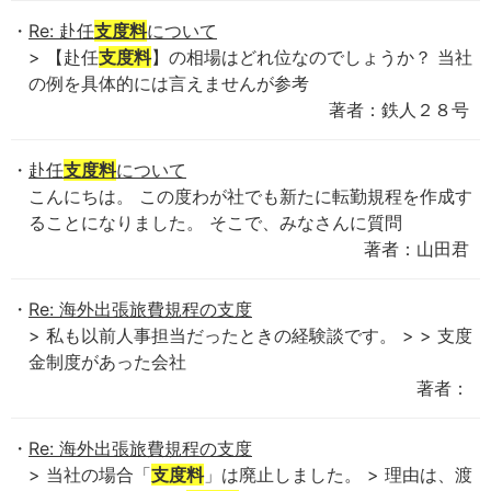
Re: 赴任
支度料
について
> 【赴任
支度料
】の相場はどれ位なのでしょうか？ 当社
の例を具体的には言えませんが参考
著者：鉄人２８号
赴任
支度料
について
こんにちは。 この度わが社でも新たに転勤規程を作成す
ることになりました。 そこで、みなさんに質問
著者：山田君
Re: 海外出張旅費規程の支度
> 私も以前人事担当だったときの経験談です。 > > 支度
金制度があった会社
著者：
Re: 海外出張旅費規程の支度
> 当社の場合「
支度料
」は廃止しました。 > 理由は、渡