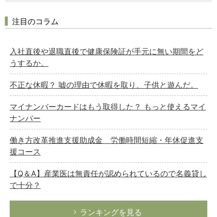
注目のコラム
入社直後や退職直後で健康保険証が手元に無い期間をど
うするか。
不正な休暇？ 嘘の理由で休暇を取り、子供と遊んだ。
マイナンバーカードはもう取得した？ もっと使えるマイ
ナンバー
働き方改革推進支援助成金 労働時間短縮・年休促進支
援コース
【Q＆A】産業医は無責任が認められているので名義貸し
で十分？
ランキングを見る