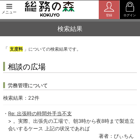
メニュー
登録
ログイン
検索結果
「
支度料
」についての検索結果です。
相談の広場
労務管理について
検索結果：
22
件
Re: 出張時の時間外手当不支
> 。実際、出張先の工場で、朝3時から夜8時まで製造立
会いするケース 上記の状況であれば
著者：ぴぃちん