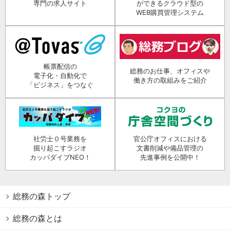
専門の求人サイト
ができるクラウド型の
WEB購買管理システム
帳票配信の
総務のお仕事、オフィスや
電子化・自動化で
働き方の取組みをご紹介
「ビジネス」をつなぐ
社労士０号業務を
官公庁オフィスにおける
掘り起こすラジオ
文書削減や備品管理の
カッパダイブNEO！
先進事例を公開中！
総務の森トップ
総務の森とは