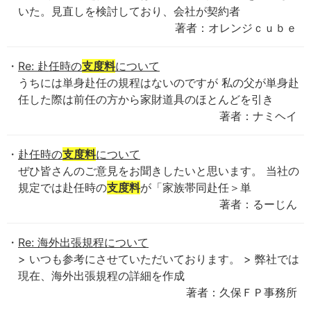
いた。見直しを検討しており、会社が契約者
著者：オレンジｃｕｂｅ
Re: 赴任時の
支度料
について
うちには単身赴任の規程はないのですが 私の父が単身赴
任した際は前任の方から家財道具のほとんどを引き
著者：ナミヘイ
赴任時の
支度料
について
ぜひ皆さんのご意見をお聞きしたいと思います。 当社の
規定では赴任時の
支度料
が「家族帯同赴任＞単
著者：るーじん
Re: 海外出張規程について
> いつも参考にさせていただいております。 > 弊社では
現在、海外出張規程の詳細を作成
著者：久保ＦＰ事務所