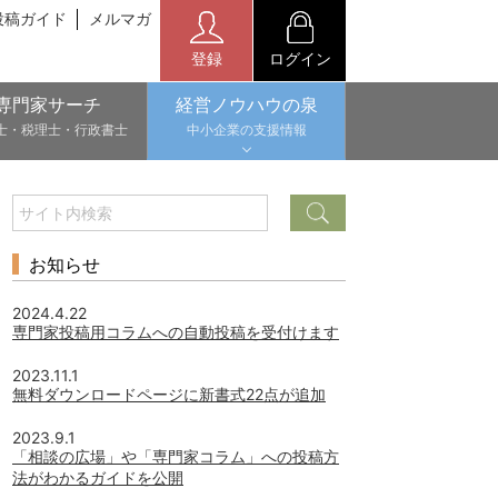
投稿ガイド
メルマガ
登録
ログイン
専門家サーチ
経営ノウハウの泉
士・税理士・行政書士
中小企業の支援情報
お知らせ
2024.4.22
専門家投稿用コラムへの自動投稿を受付けます
2023.11.1
無料ダウンロードページに新書式22点が追加
2023.9.1
「相談の広場」や「専門家コラム」への投稿方
法がわかるガイドを公開