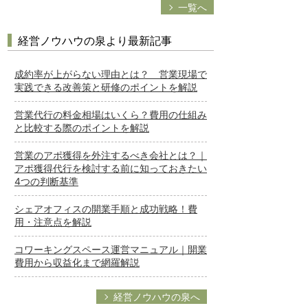
一覧へ
経営ノウハウの泉より最新記事
成約率が上がらない理由とは？ 営業現場で
実践できる改善策と研修のポイントを解説
営業代行の料金相場はいくら？費用の仕組み
と比較する際のポイントを解説
営業のアポ獲得を外注するべき会社とは？｜
アポ獲得代行を検討する前に知っておきたい
4つの判断基準
シェアオフィスの開業手順と成功戦略！費
用・注意点を解説
コワーキングスペース運営マニュアル｜開業
費用から収益化まで網羅解説
経営ノウハウの泉へ