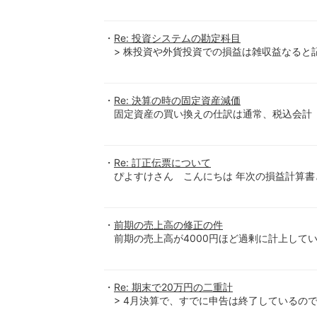
Re: 投資システムの勘定科目
> 株投資や外貨投資での損益は雑収益なると
Re: 決算の時の固定資産減価
固定資産の買い換えの仕訳は通常、税込会計
Re: 訂正伝票について
ぴよすけさん こんにちは 年次の損益計算書
前期の売上高の修正の件
前期の売上高が4000円ほど過剰に計上して
Re: 期末で20万円の二重計
> 4月決算で、すでに申告は終了しているので