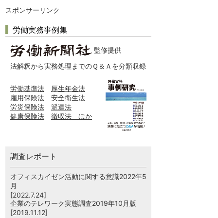
スポンサーリンク
労働実務事例集
監修提供
法解釈から実務処理までのＱ＆Ａを分類収録
労働基準法
厚生年金法
雇用保険法
安全衛生法
労災保険法
派遣法
健康保険法
徴収法 ほか
調査レポート
オフィスカイゼン活動に関する意識2022年5
月
[2022.7.24]
企業のテレワーク実態調査2019年10月版
[2019.11.12]