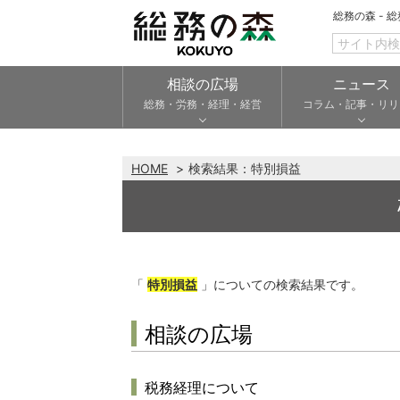
総務の森 - 
相談の広場
ニュース
総務・労務・経理・経営
コラム・記事・リリ
HOME
検索結果：
特別損益
「
特別損益
」についての検索結果です。
相談の広場
税務経理について