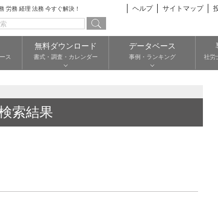
ヘルプ
サイトマップ
総務 労務 経理 法務 今すぐ解決！
無料ダウンロード
データベース
ース
書式・調査・カレンダー
事例・ランキング
社労
検索結果