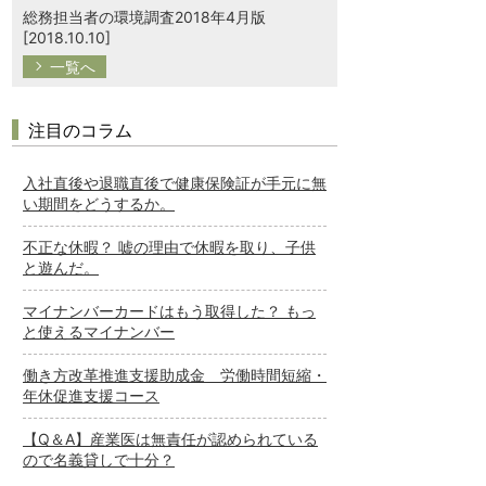
総務担当者の環境調査2018年4月版
[2018.10.10]
一覧へ
注目のコラム
入社直後や退職直後で健康保険証が手元に無
い期間をどうするか。
不正な休暇？ 嘘の理由で休暇を取り、子供
と遊んだ。
マイナンバーカードはもう取得した？ もっ
と使えるマイナンバー
働き方改革推進支援助成金 労働時間短縮・
年休促進支援コース
【Q＆A】産業医は無責任が認められている
ので名義貸しで十分？