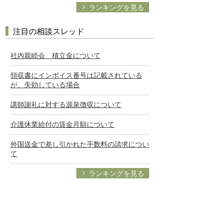
ランキングを見る
注目の相談スレッド
社内親睦会 積立金について
領収書にインボイス番号は記載されている
が、失効している場合
講師謝礼に対する源泉徴収について
介護休業給付の賃金月額について
外国送金で差し引かれた手数料の請求につい
て
ランキングを見る