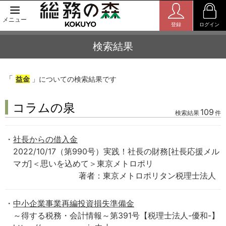
メニュー
登録
ログイン
検索結果
「
益金
」についての検索結果です
コラムの泉
109
検索結果
件
社長からの借入金
2022/10/17（第990号）実践！社長の財務[社長応援メル
マガ]＜思いを込めて＞東京メトロポリ
著者：東京メトロポリタン税理士法人
中小企業事業再編投資損失準備金
～得する税務・会計情報～第391号【税理士法人-優和-】