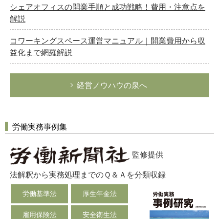
シェアオフィスの開業手順と成功戦略！費用・注意点を
解説
コワーキングスペース運営マニュアル｜開業費用から収
益化まで網羅解説
経営ノウハウの泉へ
労働実務事例集
監修提供
法解釈から実務処理までのＱ＆Ａを分類収録
労働基準法
厚生年金法
雇用保険法
安全衛生法