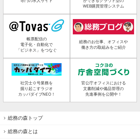
専門の求人サイト
ができるクラウド型の
WEB購買管理システム
帳票配信の
総務のお仕事、オフィスや
電子化・自動化で
働き方の取組みをご紹介
「ビジネス」をつなぐ
社労士０号業務を
官公庁オフィスにおける
掘り起こすラジオ
文書削減や備品管理の
カッパダイブNEO！
先進事例を公開中！
総務の森トップ
総務の森とは