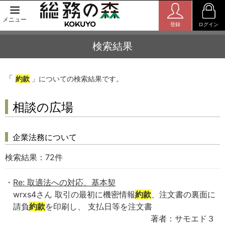
メニュー
登録
ログイン
検索結果
「
約款
」についての検索結果です。
相談の広場
企業法務について
検索結果：
72
件
Re: 取適法への対応、基本契
wrxs4さん 取引の最初に機密情報
約款
、注文書の裏面に
請負
約款
を印刷し、 支払日等を注文書
著者：サモエド３