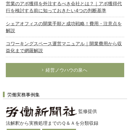
営業のアポ獲得を外注するべき会社とは？｜アポ獲得代
行を検討する前に知っておきたい4つの判断基準
シェアオフィスの開業手順と成功戦略！費用・注意点を
解説
コワーキングスペース運営マニュアル｜開業費用から収
益化まで網羅解説
経営ノウハウの泉へ
労働実務事例集
監修提供
法解釈から実務処理までのＱ＆Ａを分類収録