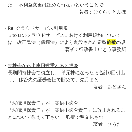
た。 不利益変更は認められないということで
著者：ごくらくとんぼ
Re: クラウドサービス利用規
ＢtoＢのクラウドサービスにおける利用規約について
は、改正民法（債権法）により創設された定型
約款
の規
著者：行政書士いとう事務所
持株会から出庫回数重ねると損を
長期間持株会で積立し、 単元株になったら合計6回引出
し、 移管先の証券会社で貯めて、先月まと
著者：あどさん
「瑕疵担保責任」が「契約不適合
「瑕疵担保責任」が「契約不適合責任」に改正されるこ
とについて教えて下さい。 瑕疵で明文化され
著者：ひろたー