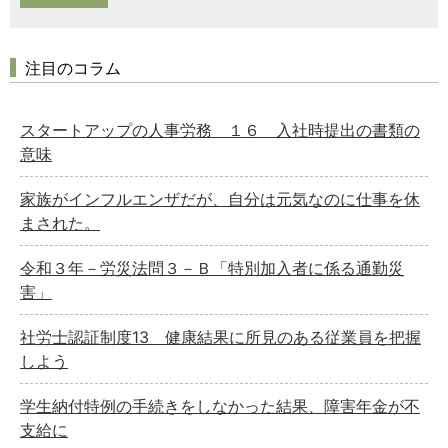
注目のコラム
スタートアップの人事労務 １６ 入社時提出の書類の
意味
家族がインフルエンザだが、自分は元気なのに仕事を休
まされた。
令和３年－労災法問３－Ｂ「特別加入者に係る通勤災
害」
社労士認証制度13 健康結果に所見のある従業員を把握
しよう
学生納付特例の手続きをしなかった結果、障害年金が不
支給に