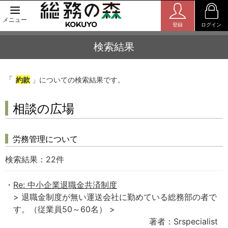
メニュー
登録
ログイン
検索結果
「
約款
」についての検索結果です。
相談の広場
労務管理について
検索結果：
22
件
Re: 中小企業退職金共済制度
> 退職金制度が無い運送会社に勤めている総務部の者で
す。（従業員50～60名） >
著者：Srspecialist