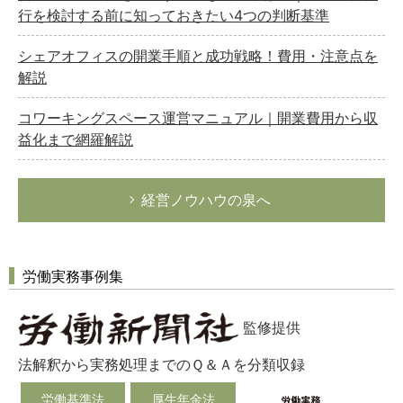
行を検討する前に知っておきたい4つの判断基準
シェアオフィスの開業手順と成功戦略！費用・注意点を
解説
コワーキングスペース運営マニュアル｜開業費用から収
益化まで網羅解説
経営ノウハウの泉へ
労働実務事例集
監修提供
法解釈から実務処理までのＱ＆Ａを分類収録
労働基準法
厚生年金法