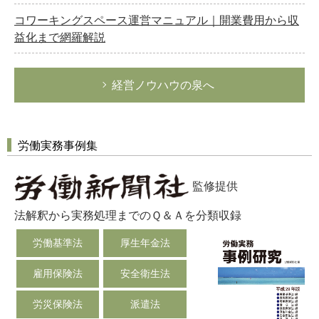
コワーキングスペース運営マニュアル｜開業費用から収
益化まで網羅解説
経営ノウハウの泉へ
労働実務事例集
監修提供
法解釈から実務処理までのＱ＆Ａを分類収録
労働基準法
厚生年金法
雇用保険法
安全衛生法
労災保険法
派遣法