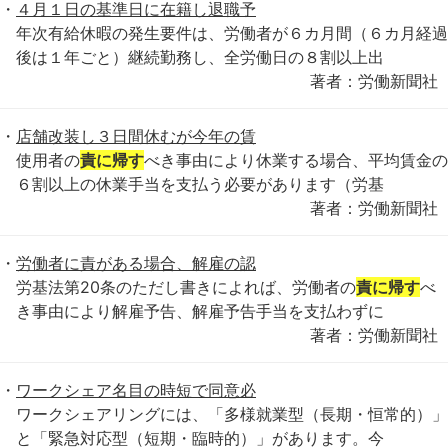
４月１日の基準日に在籍し退職予
年次有給休暇の発生要件は、労働者が６カ月間（６カ月経過
後は１年ごと）継続勤務し、全労働日の８割以上出
著者：労働新聞社
店舗改装し３日間休むが今年の賃
使用者の
責に帰す
べき事由により休業する場合、平均賃金の
６割以上の休業手当を支払う必要があります（労基
著者：労働新聞社
労働者に責がある場合、解雇の認
労基法第20条のただし書きによれば、労働者の
責に帰す
べ
き事由により解雇予告、解雇予告手当を支払わずに
著者：労働新聞社
ワークシェア名目の時短で同意必
ワークシェアリングには、「多様就業型（長期・恒常的）」
と「緊急対応型（短期・臨時的）」があります。今