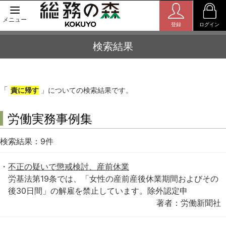
メニュー
登録
ログイン
検索結果
「
責に帰す
」についての検索結果です。
労働実務事例集
検索結果：
9
件
不正の疑いで懲戒検討、産前休業
労基法第19条では、「女性の産前産後休業期間およびその
後30日間」の解雇を禁止しています。除外認定申
著者：労働新聞社