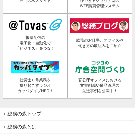
専門の求人サイト
ができるクラウド型の
WEB購買管理システム
帳票配信の
総務のお仕事、オフィスや
電子化・自動化で
働き方の取組みをご紹介
「ビジネス」をつなぐ
社労士０号業務を
官公庁オフィスにおける
掘り起こすラジオ
文書削減や備品管理の
カッパダイブNEO！
先進事例を公開中！
総務の森トップ
総務の森とは