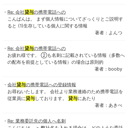
Re: 会社
貸与
の携帯電話への
こんばんは。 まず個人情報についてざっくりとご説明す
ると (1)生存している個人に関する情報
著者：よんつ
Re: 会社
貸与
の携帯電話への
お疲れ様です。 ②も名刺に記載されている情報（多数へ
の配布を前提としている情報）の場合は原則的
著者：booby
会社
貸与
の携帯電話への登録情報
お尋ねいたします。 会社より業務連絡のため携帯電話を
従業員に
貸与
しております。
貸与
にあたり
著者：あきぺ
Re: 業務委託先の個人へ名刺
こんにちは。 > 弊社名を入れる場合は、どのような委託