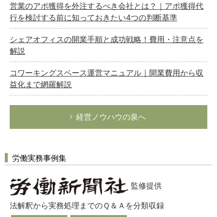
営業のアポ獲得を外注するべき会社とは？｜アポ獲得代
行を検討する前に知っておきたい4つの判断基準
シェアオフィスの開業手順と成功戦略！費用・注意点を
解説
コワーキングスペース運営マニュアル｜開業費用から収
益化まで網羅解説
経営ノウハウの泉へ
労働実務事例集
監修提供
法解釈から実務処理までのＱ＆Ａを分類収録