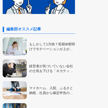
編集部オススメ記事
もしかして1月病？長期休暇明
けでモチベーションが上が…
経営者が気づいていない会社
の士気を下げる「ネガティ…
マイホーム、入院、ふるさと
納税…社員から確定申告の…