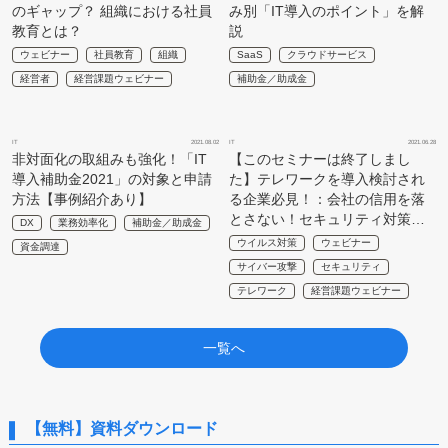
のギャップ？ 組織における社員
み別「IT導入のポイント」を解
教育とは？
説
ウェビナー
社員教育
組織
SaaS
クラウドサービス
経営者
経営課題ウェビナー
補助金／助成金
IT
2021.08.02
IT
2021.06.28
非対面化の取組みも強化！「IT
【このセミナーは終了しまし
導入補助金2021」の対象と申請
た】テレワークを導入検討され
方法【事例紹介あり】
る企業必見！：会社の信用を落
とさない！セキュリティ対策…
DX
業務効率化
補助金／助成金
ウイルス対策
ウェビナー
資金調達
サイバー攻撃
セキュリティ
テレワーク
経営課題ウェビナー
一覧へ
【無料】資料ダウンロード