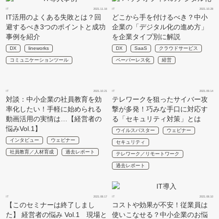
IT
2021.11.16
IT
2021.10.28
IT活用のよくある失敗とは？回
どこから手を付けるべき？中小
避するべき3つのポイントと成功
企業の「デジタル化の進め方」
事例を紹介
を企業タイプ別に解説
DX
lineworks
DX
SaaS
クラウドサービス
コミュニケーションツール
ペーパーレス化
経営
IT
2021.10.21
IT
2021.09.14
対談：中小企業の社員教育を効
テレワークを狙ったサイバー攻
率化したい！手軽に始められる
撃が多発！巧みな手口に対応す
動画活用の実情は…【経営者の
る「セキュリティ対策」とは
悩みVol.1】
ウイルスバスター
ウェビナー
インタビュー
ウェビナー
セキュリティ
社員教育／人材育成
過去レポート
テレワーク／リモートワーク
過去レポート
IT
2021.08.17
IT
2021.08.10
【このセミナーは終了しまし
コストや効果が不安！従業員は
た】 経営者の悩み Vol.1 現場と
使いこなせる？中小企業のお悩