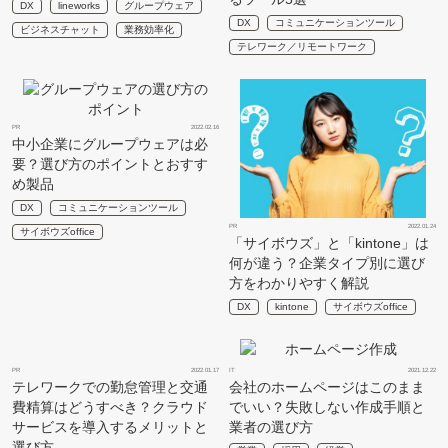
DX
lineworks
グループウェア
DX
コミュニケーションツール
ビジネスチャット
業務効率化
テレワーク／リモートワーク
PR
2022.02.16
中小企業にグループウェアは必
要？選び方のポイントとおすす
め製品
DX
コミュニケーションツール
PR
2022.01.24
サイボウズoffice
「サイボウズ」と「kintone」は
何が違う？企業タイプ別に選び
方をわかりやすく解説
DX
kintone
サイボウズoffice
PR
2022.01.17
IT
2021.12.22
テレワークでの勤怠管理と交通
会社のホームページはこのまま
費精算はどうすべき？クラウド
でいい？失敗しない作成手順と
サービスを導入するメリットと
業者の選び方
選び方