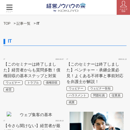
メルマガ
登録
メニュー
TOP
>
記事一覧
>
IT
IT
IT
2023.03.07
IT
2023.01.13
【このセミナーは終了しまし
【このセミナーは終了しまし
た】経営者からも質問多数！債
た】ベンチャー・承継企業必
権回収の基本ステップと対策
見！よくある不祥事と事前対応
を弁護士が解説！
ウェビナー
トラブル
債権回収
ウェビナー
ウェビナー告知
経営
ハラスメント
問題社員
従業員
残業
IT
2022.09.12
【今さら聞けない】経営者が最