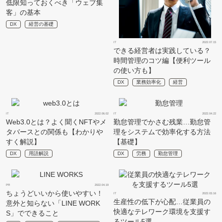
低限知っておくべき「ウェブ集
客」の基本
DX
経営の基礎
IT
2022.07.15
できる経営者は実践している？
時間管理のコツ編【便利ツール
の使い方も】
DX
業務効率化
経営
IT
2022.06.02
IT
2022.04.22
Web3.0とは？よく聞くNFTやメ
勤怠管理でかさむ残業…勤怠管
タバースとの関係も【わかりや
理をシステムで効率化する方法
すく解説】
【基礎】
DX
用語解説
DX
労務
勤怠管理
PR
2022.04.19
ちょうどいいから使いやすい！
IT
2022.03.16
生産性の低下が心配…従業員の
意外と知らない「LINE WORK
快適なテレワーク環境を支援す
S」でできること
るツール5選