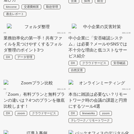
営業
採用
経営
kincone
交通費精算
勤怠管理
過去レポート
PR
2021.12.21
PR
2021.12.09
業務効率化の第一手！共有ファ
中小企業に「安否確認システ
イルを見つけやすくするフォル
ム」は必要？メールやSNSでは
ダ整理のポイント3つ
不十分な理由と低コストなサー
ビス紹介
DX
データ管理
DX
クラウドサービス
安否確認
自然災害
PR
2021.11.29
IT
2021.11.22
「Zoom」有料プランと無料プラ
本当に雑談は必要ない？リモー
ンの違いは？4つのプランを徹底
トワーク時の会議の課題と円滑
比較します！
にするツール4選
DX
zoom
クラウドサービス
DX
lineworks
zoom
テレワーク／リモートワーク